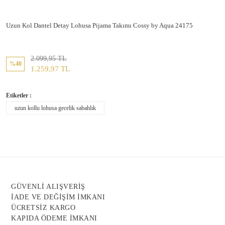
Uzun Kol Dantel Detay Lohusa Pijama Takımı Cossy by Aqua 24175
2.099,95 TL
%40
1.259,97 TL
Etiketler :
uzun kollu lohusa gecelik sabahlık
GÜVENLİ ALIŞVERİŞ
İADE VE DEĞİŞİM İMKANI
ÜCRETSİZ KARGO
KAPIDA ÖDEME İMKANI