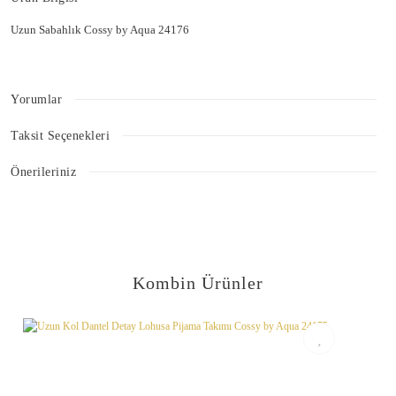
Uzun Sabahlık Cossy by Aqua 24176
Yorumlar
Taksit Seçenekleri
Bu ürüne ilk yorumu siz yapın!
Önerileriniz
Bu ürünün fiyat bilgisi, resim, ürün açıklamalarında ve diğer konularda
Yorum Yaz
yetersiz gördüğünüz noktaları öneri formunu kullanarak tarafımıza
iletebilirsiniz.
Görüş ve önerileriniz için teşekkür ederiz.
Kombin Ürünler
Ürün resmi kalitesiz, bozuk veya görüntülenemiyor.
Ürün açıklamasında eksik bilgiler bulunuyor.
Ürün bilgilerinde hatalar bulunuyor.
Ürün fiyatı diğer sitelerden daha pahalı.