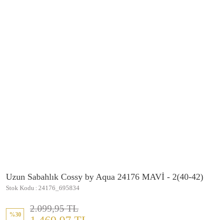
Uzun Sabahlık Cossy by Aqua 24176 MAVİ - 2(40-42)
Stok Kodu
24176_695834
2.099,95 TL
%30