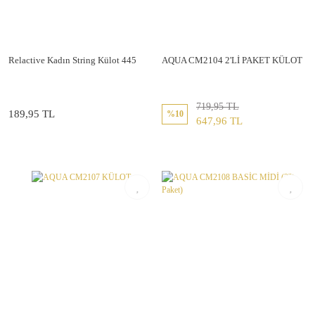
Relactive Kadın String Külot 445
AQUA CM2104 2'Lİ PAKET KÜLOT
719,95 TL
189,95 TL
%10
647,96 TL