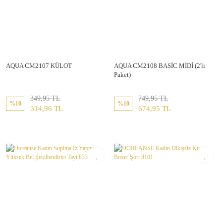
AQUA CM2107 KÜLOT
AQUA CM2108 BASİC MİDİ (2'li
Paket)
349,95 TL
749,95 TL
%10
%10
314,96 TL
674,95 TL