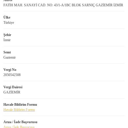
Adres
FATİH MAH. SANAYİ CAD. NO: 43/1-A/1BC BLOK SARNIÇ GAZİEMİR İZMİR
Ülke
Türkiye
Şehir
İzmir
Semt
Gaziemir
Vergi No
2050542508
Vergi Dairesi
GAZİEMİR
Havale Bildirim Formu
Havale Bildirim Formu
Arıza / İade Başvurusu
Arıza / İade Başvurusu