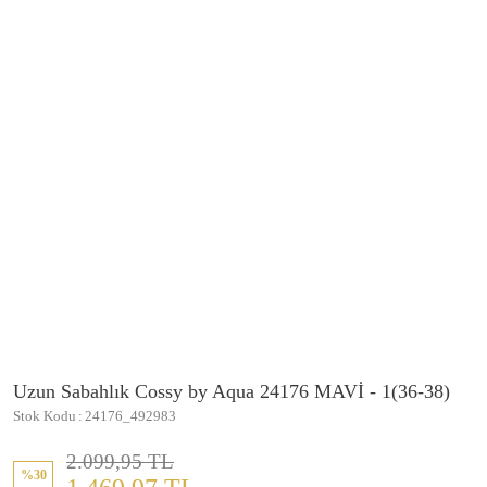
Uzun Sabahlık Cossy by Aqua 24176 MAVİ - 1(36-38)
Stok Kodu
24176_492983
2.099,95 TL
%30