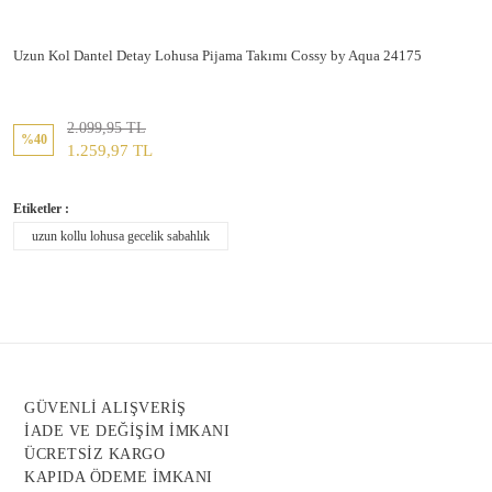
Uzun Kol Dantel Detay Lohusa Pijama Takımı Cossy by Aqua 24175
2.099,95 TL
%40
1.259,97 TL
Etiketler :
uzun kollu lohusa gecelik sabahlık
GÜVENLİ ALIŞVERİŞ
İADE VE DEĞİŞİM İMKANI
ÜCRETSİZ KARGO
KAPIDA ÖDEME İMKANI