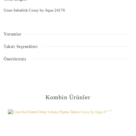
Uzun Sabahlık Cossy by Aqua 24176
Yorumlar
Taksit Seçenekleri
Bu ürüne ilk yorumu siz yapın!
Önerileriniz
Bu ürünün fiyat bilgisi, resim, ürün açıklamalarında ve diğer konularda
Yorum Yaz
yetersiz gördüğünüz noktaları öneri formunu kullanarak tarafımıza
iletebilirsiniz.
Görüş ve önerileriniz için teşekkür ederiz.
Kombin Ürünler
Ürün resmi kalitesiz, bozuk veya görüntülenemiyor.
Ürün açıklamasında eksik bilgiler bulunuyor.
Ürün bilgilerinde hatalar bulunuyor.
Ürün fiyatı diğer sitelerden daha pahalı.