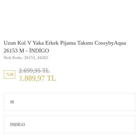
Uzun Kol V Yaka Erkek Pijama Takımı CossybyAqua
26153 M - İNDİGO
Stok Kodu
26153_44282
2.699,95 TL
%30
1.889,97 TL