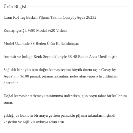
Ürün Bilgisi
Uzun Kol Taş Baskılı Pijama Takımı CossybyAqua 26232
Kumaş İçeriği: %80 Modal %20 Viskon
Model Üzerinde 38 Beden Ürün Kullanılmıştır.
Antrasit ve İndigo Renk Seçenekleriyle 38-48 Beden Arası Üretilmiştir.
Sağlıklı bir uyku için doğru kumaş seçimi büyük önem taşır. Cossy by
Aqua’nın %100 pamuk pijama takımları, nefes alan yapısıyla cildinizin
dostudur.
Doğal kumaşlar terlemeyi minimuma indirirken, gün boyu rahat bir kullanım
sunar.
Şıklığı ve konforu bir araya getiren pamuklu pijama takımlarını şimdi
keşfedin ve sağlıklı uykuya adım atın.