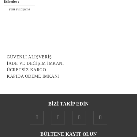
Etiketler :
Ürün resmi kalitesiz, bozuk veya görüntülenemiyor.
yeni yıl pijama
Ürün açıklamasında eksik bilgiler bulunuyor.
Ürün bilgilerinde hatalar bulunuyor.
Ürün fiyatı diğer sitelerden daha pahalı.
Bu ürüne benzer farklı alternatifler olmalı.
GÜVENLİ ALIŞVERİŞ
İADE VE DEĞİŞİM İMKANI
ÜCRETSİZ KARGO
KAPIDA ÖDEME İMKANI
Gönder
BİZİ TAKİP EDİN
BÜLTENE KAYIT OLUN