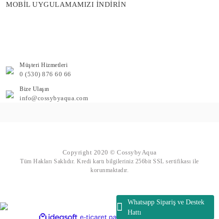
MOBİL UYGULAMAMIZI İNDİRİN
Müşteri Hizmetleri
0 (530) 876 60 66
Bize Ulaşın
info@cossybyaqua.com
Copyright 2020 © CossybyAqua
Tüm Hakları Saklıdır. Kredi kartı bilgileriniz 256bit SSL sertifikası ile
korunmaktadır.
Whatsapp Sipariş ve Destek
Hattı
ile
ideasoft
e-