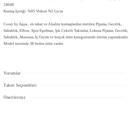
24048
Kumaş İçeriği: %95 Viskon %5 Lycra
Cossy by Aqua , en rahat ve A kalite kumaşlardan üretilen Pijama, Gecelik,
Sabahlık, Elbise, Spor Eşofman, Şık Ceketli Takımlar, Lohusa Pijama, Gecelik,
Sabahlık, Aksesuar, İç Giyim ve birçok ürün kategorisinde üretim yapmaktadır.
Model üzerinde 38 beden ürün vardır.
Uzun Kol Sevimli Baskı Detay Kadın Yeni Yıl Pijama Takımı CossybyAqua
24048
Yorumlar
Taksit Seçenekleri
Bu ürüne ilk yorumu siz yapın!
Önerileriniz
Bu ürünün fiyat bilgisi, resim, ürün açıklamalarında ve diğer konularda
Yorum Yaz
yetersiz gördüğünüz noktaları öneri formunu kullanarak tarafımıza
iletebilirsiniz.
Görüş ve önerileriniz için teşekkür ederiz.