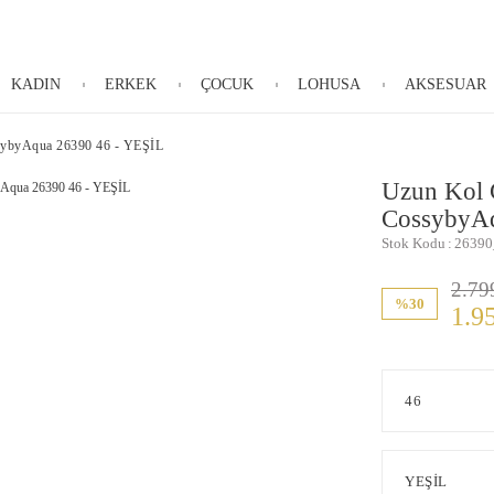
KADIN
ERKEK
ÇOCUK
LOHUSA
AKSESUAR
sybyAqua 26390 46 - YEŞİL
Uzun Kol 
CossybyAq
Stok Kodu
26390
2.79
%30
1.9