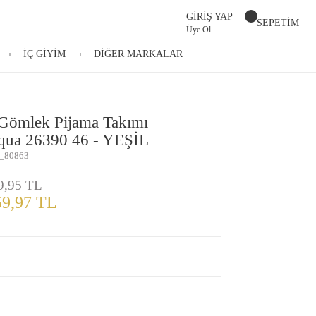
GİRİŞ YAP
SEPETİM
Üye Ol
İÇ GİYİM
DİĞER MARKALAR
Gömlek Pijama Takımı
ua 26390 46 - YEŞİL
_80863
9,95 TL
59,97 TL