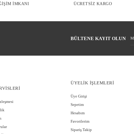
ĞİŞİM İMKANI
ÜCRETSİZ KARGO
BÜLTENE KAYIT OLUN
ÜYELİK İŞLEMLERİ
RVİSLERİ
Üye Girişi
özleşmesi
Sepetim
lik
Hesabım
ı
Favorilerim
rular
Sipariş Takip