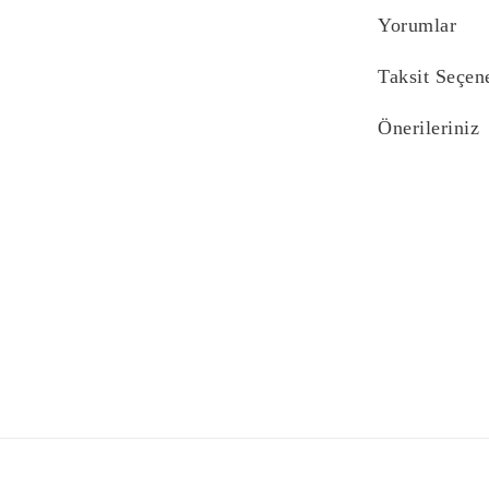
Yorumlar
Taksit Seçen
Önerileriniz
Bu ürünün fiyat bi
yetersiz gördüğünü
iletebilirsiniz.
Görüş ve önerilerin
Ürün resmi kali
Ürün açıklaması
Ürün bilgilerind
Ürün fiyatı diğe
Bu ürüne benzer f