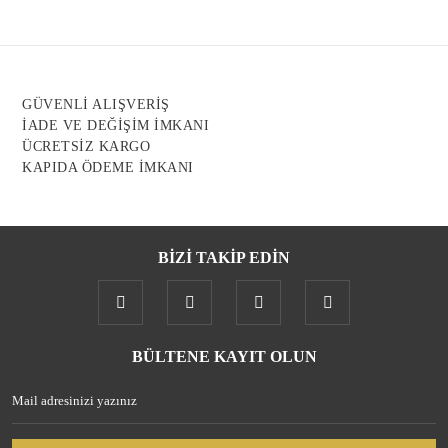
Ürün açıklamasında eksik bilgiler bulunuyor.
Ürün bilgilerinde hatalar bulunuyor.
Ürün fiyatı diğer sitelerden daha pahalı.
GÜVENLİ ALIŞVERİŞ
Bu ürüne benzer farklı alternatifler olmalı.
İADE VE DEĞİŞİM İMKANI
ÜCRETSİZ KARGO
KAPIDA ÖDEME İMKANI
BİZİ TAKİP EDİN
Gönder
BÜLTENE KAYIT OLUN