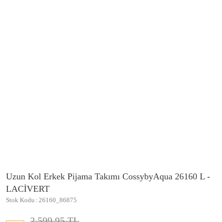
Uzun Kol Erkek Pijama Takımı CossybyAqua 26160 L -
LACİVERT
Stok Kodu
26160_86875
2.599,95 TL