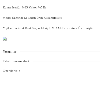
Kumaş İçeriği: %95 Viskon %5 Ea
Model Üzerinde M Beden Ürün Kullanılmıştır.
Yeşil ve Lacivert Renk Seçenekleriyle M-XXL Beden Arası Üretilmiştir.
Yorumlar
Taksit Seçenekleri
Bu ürüne ilk yorumu siz yapın!
Önerileriniz
Bu ürünün fiyat bilgisi, resim, ürün açıklamalarında ve diğer konularda
Yorum Yaz
yetersiz gördüğünüz noktaları öneri formunu kullanarak tarafımıza
iletebilirsiniz.
Görüş ve önerileriniz için teşekkür ederiz.
Ürün resmi kalitesiz, bozuk veya görüntülenemiyor.