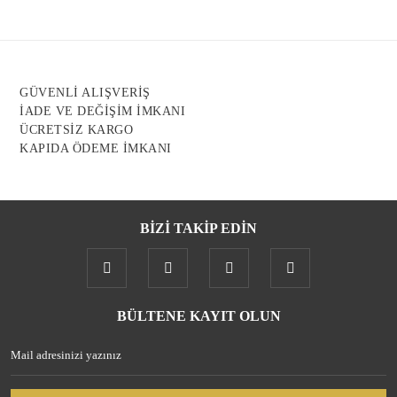
Ürün açıklamasında eksik bilgiler bulunuyor.
Ürün bilgilerinde hatalar bulunuyor.
Ürün fiyatı diğer sitelerden daha pahalı.
GÜVENLİ ALIŞVERİŞ
Bu ürüne benzer farklı alternatifler olmalı.
İADE VE DEĞİŞİM İMKANI
ÜCRETSİZ KARGO
KAPIDA ÖDEME İMKANI
BİZİ TAKİP EDİN
Gönder
BÜLTENE KAYIT OLUN