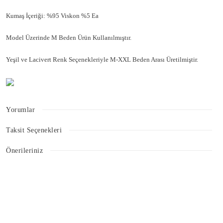
Kumaş İçeriği: %95 Viskon %5 Ea
Model Üzerinde M Beden Ürün Kullanılmıştır.
Yeşil ve Lacivert Renk Seçenekleriyle M-XXL Beden Arası Üretilmiştir.
Yorumlar
Taksit Seçenekleri
Bu ürüne ilk yorumu siz yapın!
Önerileriniz
Bu ürünün fiyat bilgisi, resim, ürün açıklamalarında ve diğer konularda
Yorum Yaz
yetersiz gördüğünüz noktaları öneri formunu kullanarak tarafımıza
iletebilirsiniz.
Görüş ve önerileriniz için teşekkür ederiz.
Ürün resmi kalitesiz, bozuk veya görüntülenemiyor.