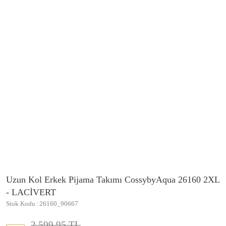
Uzun Kol Erkek Pijama Takımı CossybyAqua 26160 2XL
- LACİVERT
Stok Kodu
26160_90667
2.599,95 TL