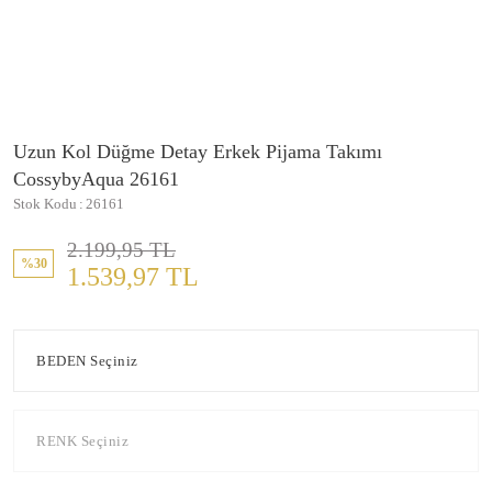
Uzun Kol Düğme Detay Erkek Pijama Takımı
CossybyAqua 26161
Stok Kodu
26161
2.199,95 TL
%30
1.539,97 TL