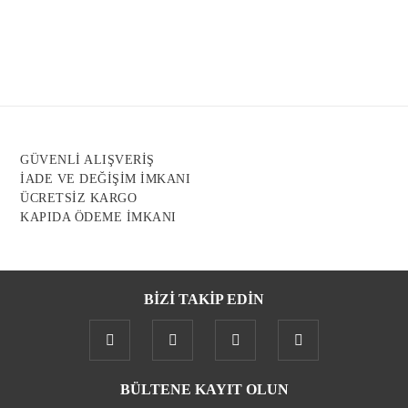
Görüş ve önerileriniz için teşekkür ederiz.
Ürün resmi kalitesiz, bozuk veya görüntülenemiyor.
Ürün açıklamasında eksik bilgiler bulunuyor.
Ürün bilgilerinde hatalar bulunuyor.
Ürün fiyatı diğer sitelerden daha pahalı.
GÜVENLİ ALIŞVERİŞ
Bu ürüne benzer farklı alternatifler olmalı.
İADE VE DEĞİŞİM İMKANI
ÜCRETSİZ KARGO
KAPIDA ÖDEME İMKANI
BİZİ TAKİP EDİN
Gönder
BÜLTENE KAYIT OLUN