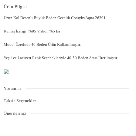
Ürün Bilgisi
Uzun Kol Desenli Büyük Beden Gecelik CossybyAqua 26391
Kumaş İçeriği: %95 Viskon %5 Ea
Model Üzerinde 40 Beden Ürün Kullanılmıştır.
Yeşil ve Lacivert Renk Seçenekleriyle 40-50 Beden Arası Üretilmiştir.
Yorumlar
Taksit Seçenekleri
Bu ürüne ilk yorumu siz yapın!
Önerileriniz
Bu ürünün fiyat bilgisi, resim, ürün açıklamalarında ve diğer konularda
Yorum Yaz
yetersiz gördüğünüz noktaları öneri formunu kullanarak tarafımıza
iletebilirsiniz.