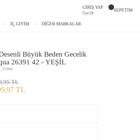
GİRİŞ YAP
SEPETİM
Üye Ol
İÇ GİYİM
DİĞER MARKALAR
Desenli Büyük Beden Gecelik
ua 26391 42 - YEŞİL
_31986
9,95 TL
99,97 TL