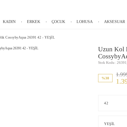
KADIN
ERKEK
ÇOCUK
LOHUSA
AKSESUAR
elik CossybyAqua 26391 42 - YEŞİL
Uzun Kol 
CossybyAq
Stok Kodu
26391
1.99
%30
1.3