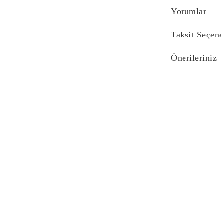
Yorumlar
Taksit Seçen
Önerileriniz
Bu ürünün fiyat bi
yetersiz gördüğünü
iletebilirsiniz.
Görüş ve önerilerin
Ürün resmi kali
Ürün açıklaması
Ürün bilgilerind
Ürün fiyatı diğe
Bu ürüne benzer f