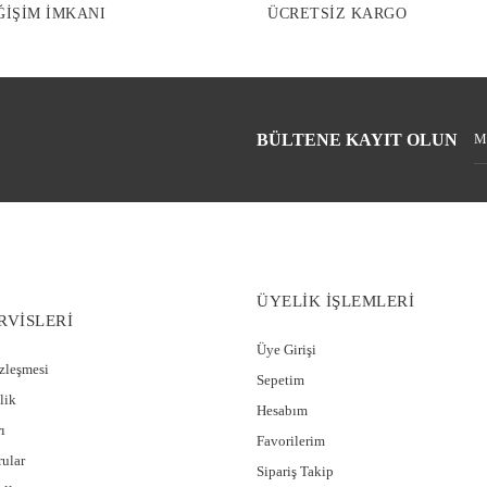
ĞİŞİM İMKANI
ÜCRETSİZ KARGO
BÜLTENE KAYIT OLUN
ÜYELİK İŞLEMLERİ
RVİSLERİ
Üye Girişi
özleşmesi
Sepetim
lik
Hesabım
ı
Favorilerim
rular
Sipariş Takip