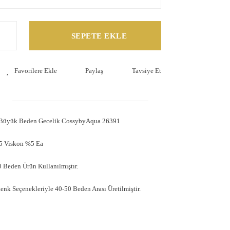
SEPETE EKLE
Paylaş
Tavsiye Et
 Büyük Beden Gecelik CossybyAqua 26391
5 Viskon %5 Ea
 Beden Ürün Kullanılmıştır.
Renk Seçenekleriyle 40-50 Beden Arası Üretilmiştir.