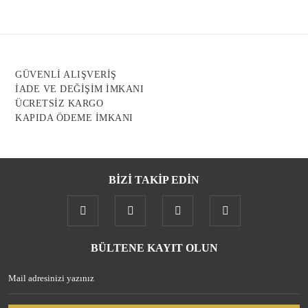
Ürün resmi kalitesiz, bozuk veya görüntülenemiyor.
Ürün açıklamasında eksik bilgiler bulunuyor.
Ürün bilgilerinde hatalar bulunuyor.
Ürün fiyatı diğer sitelerden daha pahalı.
GÜVENLİ ALIŞVERİŞ
Bu ürüne benzer farklı alternatifler olmalı.
İADE VE DEĞİŞİM İMKANI
ÜCRETSİZ KARGO
KAPIDA ÖDEME İMKANI
BİZİ TAKİP EDİN
Gönder
BÜLTENE KAYIT OLUN