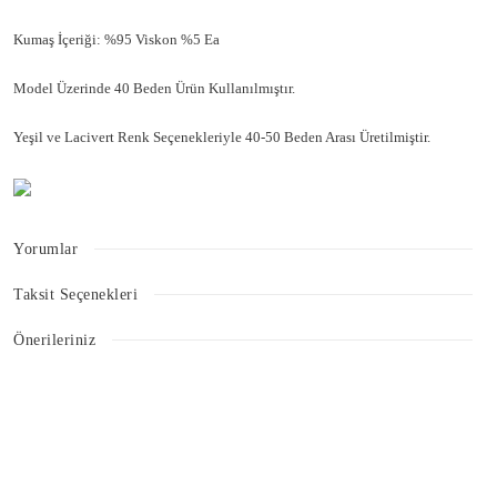
Kumaş İçeriği: %95 Viskon %5 Ea
Model Üzerinde 40 Beden Ürün Kullanılmıştır.
Yeşil ve Lacivert Renk Seçenekleriyle 40-50 Beden Arası Üretilmiştir.
Yorumlar
Taksit Seçenekleri
Bu ürüne ilk yorumu siz yapın!
Önerileriniz
Bu ürünün fiyat bilgisi, resim, ürün açıklamalarında ve diğer konularda
Yorum Yaz
yetersiz gördüğünüz noktaları öneri formunu kullanarak tarafımıza
iletebilirsiniz.
Görüş ve önerileriniz için teşekkür ederiz.