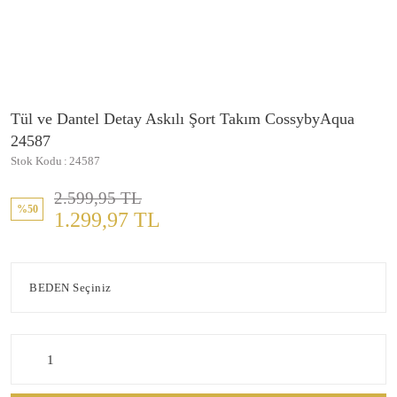
Tül ve Dantel Detay Askılı Şort Takım CossybyAqua
24587
Stok Kodu
24587
2.599,95 TL
%50
1.299,97 TL