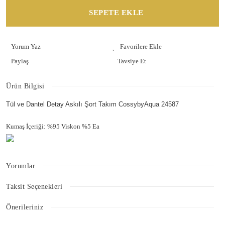
SEPETE EKLE
Yorum Yaz
Paylaş
Tavsiye Et
Ürün Bilgisi
Tül ve Dantel Detay Askılı Şort Takım CossybyAqua 24587
Kumaş İçeriği: %95 Viskon %5 Ea
Yorumlar
Taksit Seçenekleri
Bu ürüne ilk yorumu siz yapın!
Önerileriniz
Bu ürünün fiyat bilgisi, resim, ürün açıklamalarında ve diğer konularda
Yorum Yaz