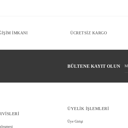
Ürün fiyatı diğe
Bu ürüne benzer f
ĞİŞİM İMKANI
ÜCRETSİZ KARGO
BÜLTENE KAYIT OLUN
ÜYELİK İŞLEMLERİ
RVİSLERİ
Üye Girişi
özleşmesi