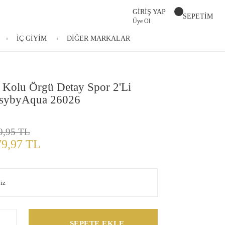
GİRİŞ YAP
SEPETİM
Üye Ol
İÇ GİYİM
DİĞER MARKALAR
ı Kolu Örgü Detay Spor 2'Li
ssybyAqua 26026
9,95 TL
79,97 TL
SEPETE EKLE