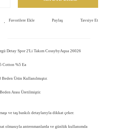
Paylaş
Tavsiye Et
Örgü Detay Spor 2'Li Takım CossybyAqua 26026
5 Cotton %5 Ea
 Beden Ürün Kullanılmıştır.
eden Arası Üretilmiştir.
aşı ve taş baskılı detaylarıyla dikkat çeker.
hat olmasıyla antrenmanlarda ve günlük kullanımda