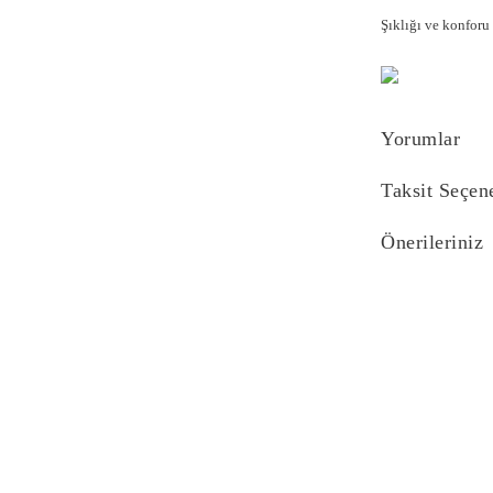
Şıklığı ve konforu b
Yorumlar
Taksit Seçen
Önerileriniz
Bu ürünün fiyat bi
yetersiz gördüğünü
iletebilirsiniz.
Görüş ve önerilerin
Ürün resmi kali
Ürün açıklaması
Ürün bilgilerind