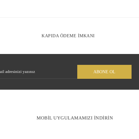
r sitelerden daha pahalı.
arklı alternatifler olmalı.
KAPIDA ÖDEME İMKANI
Gönder
ABONE OL
MOBİL UYGULAMAMIZI İNDİRİN