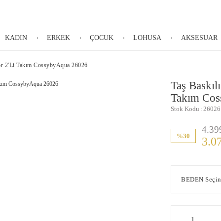
KADIN
ERKEK
ÇOCUK
LOHUSA
AKSESUAR
or 2'Li Takım CossybyAqua 26026
Taş Baskıl
Takım Co
Stok Kodu
26026
4.39
%30
3.0