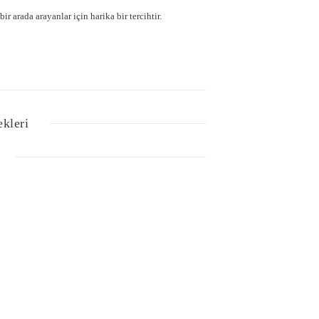
ir arada arayanlar için harika bir tercihtir.
ekleri
Bu ürüne ilk yorumu siz yapın!
lgisi, resim, ürün açıklamalarında ve diğer konularda
Yorum Yaz
z noktaları öneri formunu kullanarak tarafımıza
iz için teşekkür ederiz.
tesiz, bozuk veya görüntülenemiyor.
nda eksik bilgiler bulunuyor.
e hatalar bulunuyor.