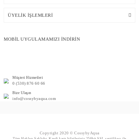
ÜYELİK İŞLEMLERİ
MOBİL UYGULAMAMIZI İNDİRİN
Müşteri Hizmetleri
0 (530) 876 60 66
Bize Ulaşın
info@cossybyaqua.com
Copyright 2020 © CossybyAqua
Tüm Hakları Saklıdır. Kredi kartı bilgileriniz 256bit SSL sertifikası ile