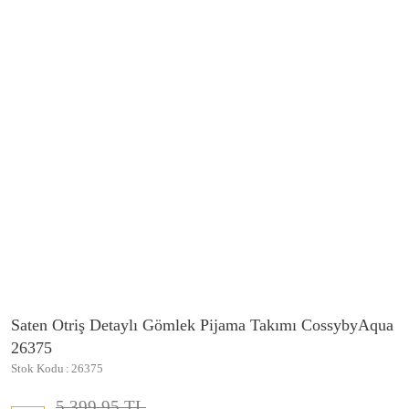
Saten Otriş Detaylı Gömlek Pijama Takımı CossybyAqua
26375
Stok Kodu
26375
5.399,95 TL