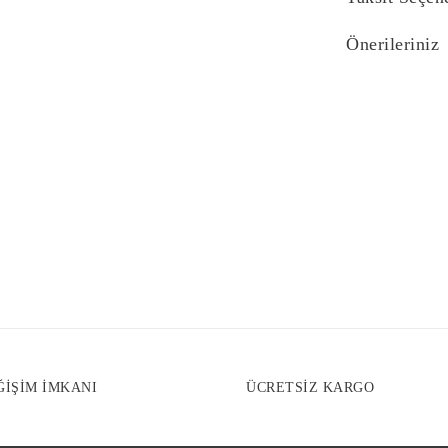
Önerileriniz
Bu ürünün fiyat bi
yetersiz gördüğünü
iletebilirsiniz.
Görüş ve önerilerin
Ürün resmi kali
Ürün açıklaması
Ürün bilgilerind
Ürün fiyatı diğe
Bu ürüne benzer f
ĞİŞİM İMKANI
ÜCRETSİZ KARGO