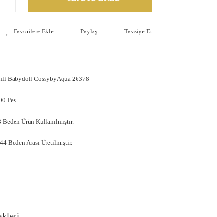
Paylaş
Tavsiye Et
enli Babydoll CossybyAqua 26378
00 Pes
 Beden Ürün Kullanılmıştır.
4 Beden Arası Üretilmiştir.
ekleri