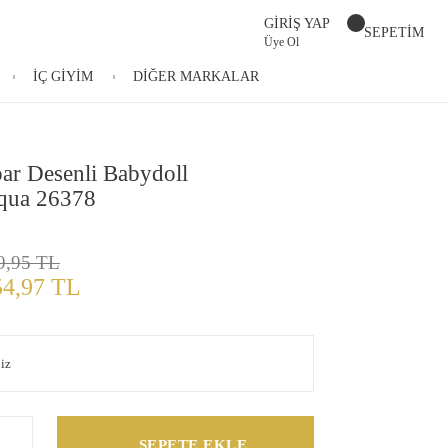
GİRİŞ YAP
SEPETİM
Üye Ol
İÇ GİYİM
DİĞER MARKALAR
ar Desenli Babydoll
qua 26378
9,95 TL
54,97 TL
SEPETE EKLE