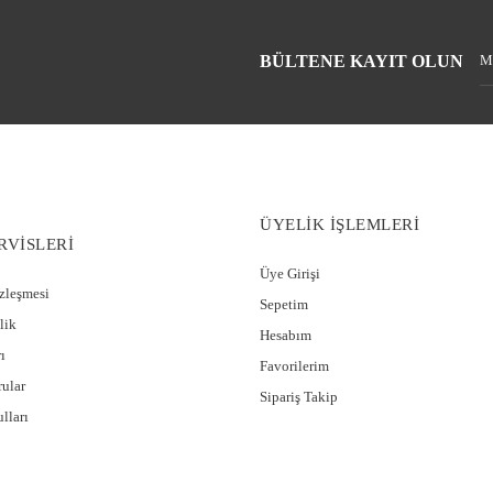
BÜLTENE KAYIT OLUN
ÜYELİK İŞLEMLERİ
RVİSLERİ
Üye Girişi
özleşmesi
Sepetim
lik
Hesabım
ı
Favorilerim
rular
Sipariş Takip
lları