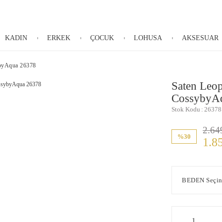
KADIN
ERKEK
ÇOCUK
LOHUSA
AKSESUAR
ybyAqua 26378
Saten Leop
CossybyA
Stok Kodu
26378
2.64
%30
1.8