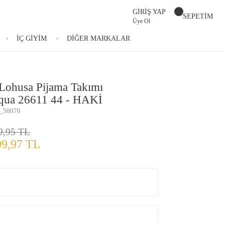
GİRİŞ YAP
SEPETİM
Üye Ol
İÇ GİYİM
DİĞER MARKALAR
 Lohusa Pijama Takımı
ua 26611 44 - HAKİ
_58070
9,95 TL
09,97 TL