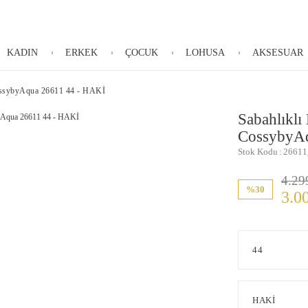
KADIN
ERKEK
ÇOCUK
LOHUSA
AKSESUAR
CossybyAqua 26611 44 - HAKİ
Sabahlıklı
CossybyAq
Stok Kodu
26611
4.29
%30
3.0