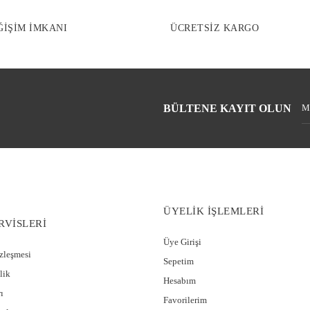
ĞİŞİM İMKANI
ÜCRETSİZ KARGO
BÜLTENE KAYIT OLUN
ÜYELİK İŞLEMLERİ
RVİSLERİ
Üye Girişi
özleşmesi
Sepetim
lik
Hesabım
ı
Favorilerim