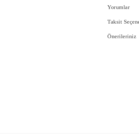
Yorumlar
Taksit Seçen
Önerileriniz
Bu ürünün fiyat bi
yetersiz gördüğünü
iletebilirsiniz.
Görüş ve önerilerin
Ürün resmi kali
Ürün açıklaması
Ürün bilgilerind
Ürün fiyatı diğe
Bu ürüne benzer f