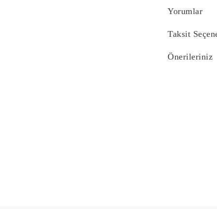
Yorumlar
Taksit Seçen
Önerileriniz
Bu ürünün fiyat bi
yetersiz gördüğünü
iletebilirsiniz.
Görüş ve önerilerin
Ürün resmi kali
Ürün açıklaması
Ürün bilgilerind
Ürün fiyatı diğe
Bu ürüne benzer f