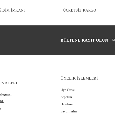
ĞİŞİM İMKANI
ÜCRETSİZ KARGO
BÜLTENE KAYIT OLUN
ÜYELİK İŞLEMLERİ
RVİSLERİ
Üye Girişi
özleşmesi
Sepetim
lik
Hesabım
ı
Favorilerim