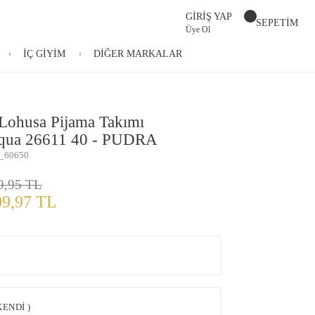
GİRİŞ YAP
SEPETİM
Üye Ol
İÇ GİYİM
DİĞER MARKALAR
 Lohusa Pijama Takımı
qua 26611 40 - PUDRA
_60650
9,95 TL
09,97 TL