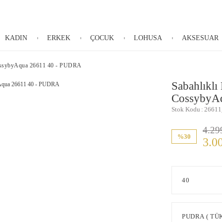
KADIN
ERKEK
ÇOCUK
LOHUSA
AKSESUAR
CossybyAqua 26611 40 - PUDRA
Sabahlıklı
CossybyA
Stok Kodu
26611
4.29
%30
3.0