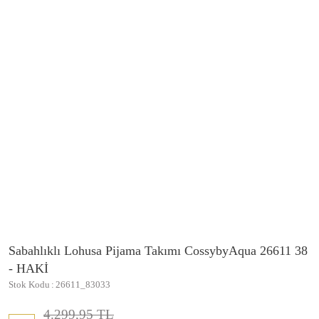
Sabahlıklı Lohusa Pijama Takımı CossybyAqua 26611 38
- HAKİ
Stok Kodu
26611_83033
4.299,95 TL