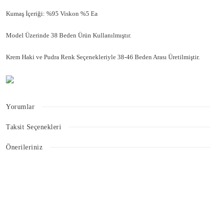
Kumaş İçeriği: %95 Viskon %5 Ea
Model Üzerinde 38 Beden Ürün Kullanılmıştır.
Krem Haki ve Pudra Renk Seçenekleriyle 38-46 Beden Arası Üretilmiştir.
Yorumlar
Taksit Seçenekleri
Bu ürüne ilk yorumu siz yapın!
Önerileriniz
Bu ürünün fiyat bilgisi, resim, ürün açıklamalarında ve diğer konularda
Yorum Yaz
yetersiz gördüğünüz noktaları öneri formunu kullanarak tarafımıza
iletebilirsiniz.
Görüş ve önerileriniz için teşekkür ederiz.
Ürün resmi kalitesiz, bozuk veya görüntülenemiyor.