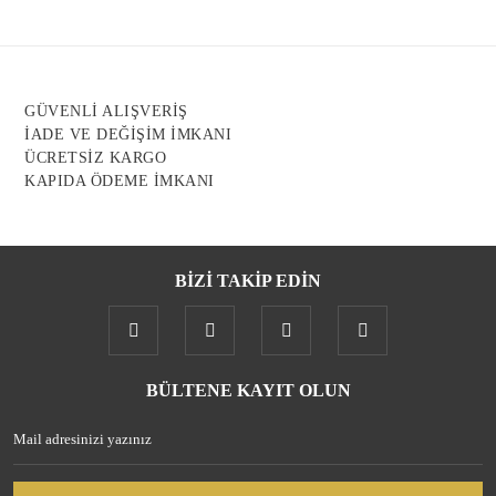
Ürün açıklamasında eksik bilgiler bulunuyor.
Ürün bilgilerinde hatalar bulunuyor.
Ürün fiyatı diğer sitelerden daha pahalı.
GÜVENLİ ALIŞVERİŞ
Bu ürüne benzer farklı alternatifler olmalı.
İADE VE DEĞİŞİM İMKANI
ÜCRETSİZ KARGO
KAPIDA ÖDEME İMKANI
BİZİ TAKİP EDİN
Gönder
BÜLTENE KAYIT OLUN