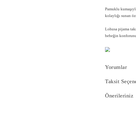
Pamuklu kumaşıyla
kolaylığı sunan öz
Lohusa pijama tak
bebeğin konforunu 
Yorumlar
Taksit Seçen
Önerileriniz
Bu ürünün fiyat bi
yetersiz gördüğünü
iletebilirsiniz.
Görüş ve önerilerin