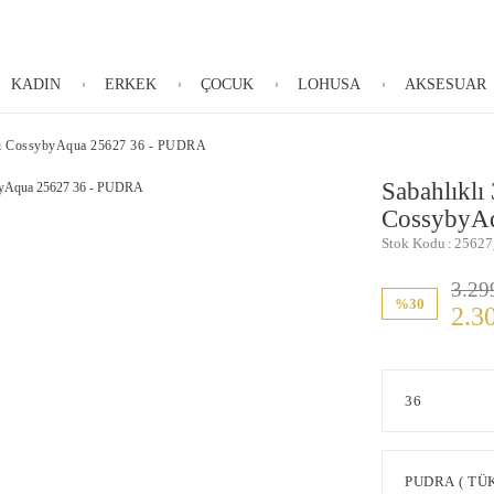
KADIN
ERKEK
ÇOCUK
LOHUSA
AKSESUAR
kımı CossybyAqua 25627 36 - PUDRA
Sabahlıklı
CossybyA
Stok Kodu
25627
3.29
%30
2.3