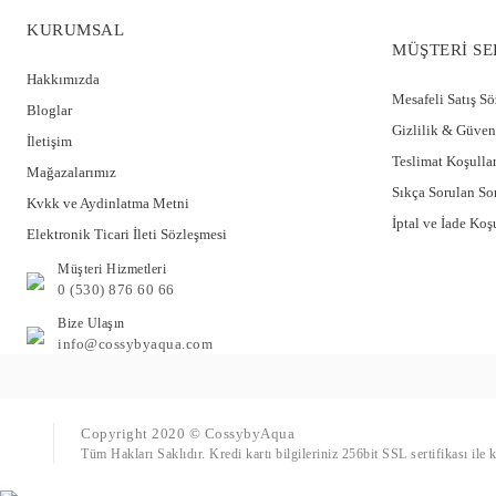
KURUMSAL
MÜŞTERİ SE
Hakkımızda
Mesafeli Satış S
Bloglar
Gizlilik & Güven
İletişim
Teslimat Koşullar
Mağazalarımız
Sıkça Sorulan So
Kvkk ve Aydinlatma Metni
İptal ve İade Koşu
Elektronik Ticari İleti Sözleşmesi
Müşteri Hizmetleri
0 (530) 876 60 66
Bize Ulaşın
info@cossybyaqua.com
Copyright 2020 © CossybyAqua
Tüm Hakları Saklıdır. Kredi kartı bilgileriniz 256bit SSL sertifikası ile