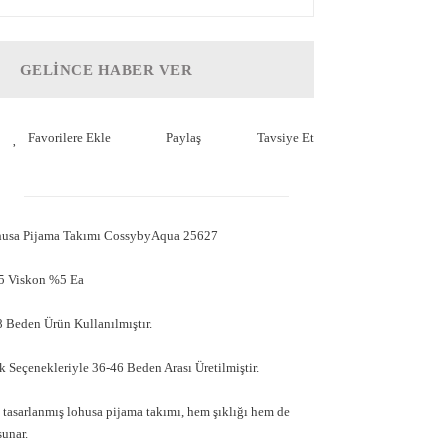
GELİNCE HABER VER
Paylaş
Tavsiye Et
ohusa Pijama Takımı CossybyAqua 25627
5 Viskon %5 Ea
 Beden Ürün Kullanılmıştır.
 Seçenekleriyle 36-46 Beden Arası Üretilmiştir.
tasarlanmış lohusa pijama takımı, hem şıklığı hem de
sunar.