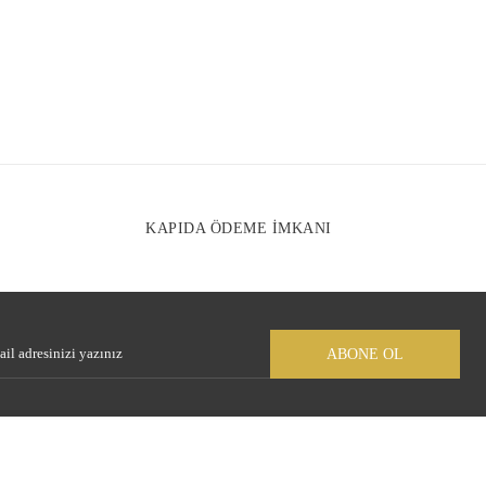
tesiz, bozuk veya görüntülenemiyor.
nda eksik bilgiler bulunuyor.
e hatalar bulunuyor.
r sitelerden daha pahalı.
arklı alternatifler olmalı.
KAPIDA ÖDEME İMKANI
Gönder
ABONE OL