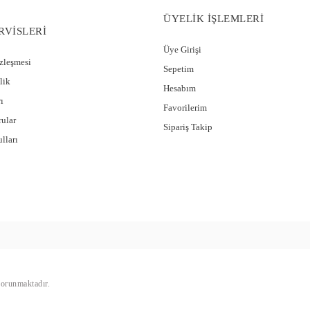
ÜYELİK İŞLEMLERİ
RVİSLERİ
Üye Girişi
özleşmesi
Sepetim
lik
Hesabım
ı
Favorilerim
rular
Sipariş Takip
lları
 korunmaktadır.