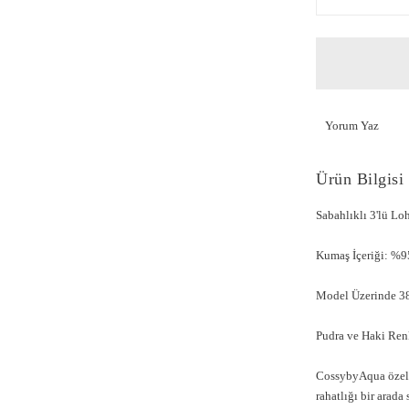
Yorum Yaz
Ürün Bilgisi
Sabahlıklı 3'lü L
Kumaş İçeriği: %9
Model Üzerinde 38
Pudra ve Haki Renk
CossybyAqua özel 
rahatlığı bir arada 