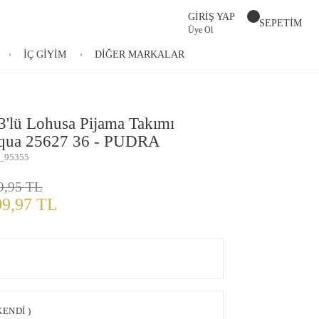
GİRİŞ YAP
SEPETİM
Üye Ol
İÇ GİYİM
DİĞER MARKALAR
 3'lü Lohusa Pijama Takımı
qua 25627 36 - PUDRA
_95355
9,95 TL
09,97 TL