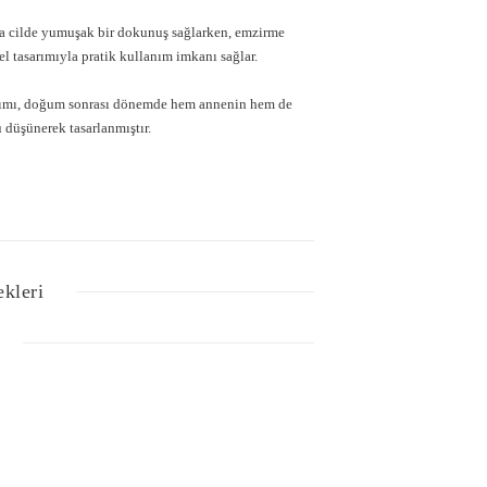
 cilde yumuşak bir dokunuş sağlarken, emzirme
el tasarımıyla pratik kullanım imkanı sağlar.
ımı, doğum sonrası dönemde hem annenin hem de
düşünerek tasarlanmıştır.
ekleri
Bu ürüne ilk yorumu siz yapın!
lgisi, resim, ürün açıklamalarında ve diğer konularda
Yorum Yaz
z noktaları öneri formunu kullanarak tarafımıza
iz için teşekkür ederiz.