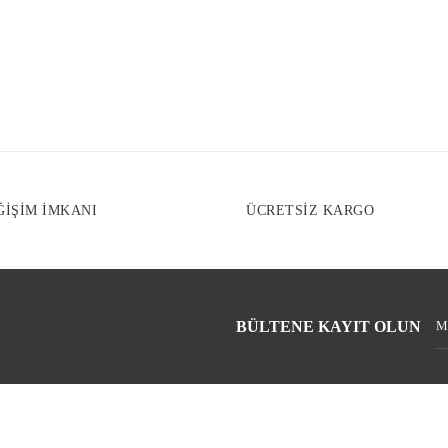
Ürün resmi kali
Ürün açıklaması
Ürün bilgilerind
Ürün fiyatı diğe
Bu ürüne benzer f
ĞİŞİM İMKANI
ÜCRETSİZ KARGO
BÜLTENE KAYIT OLUN