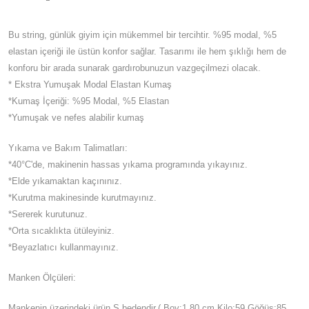
Bu string, günlük giyim için mükemmel bir tercihtir. %95 modal, %5
elastan içeriği ile üstün konfor sağlar. Tasarımı ile hem şıklığı hem de
konforu bir arada sunarak gardırobunuzun vazgeçilmezi olacak.
* Ekstra Yumuşak Modal Elastan Kumaş
*Kumaş İçeriği: %95 Modal, %5 Elastan
*Yumuşak ve nefes alabilir kumaş
Yıkama ve Bakım Talimatları:
*40°C'de, makinenin hassas yıkama programında yıkayınız.
*Elde yıkamaktan kaçınınız.
*Kurutma makinesinde kurutmayınız.
*Sererek kurutunuz.
*Orta sıcaklıkta ütüleyiniz.
*Beyazlatıcı kullanmayınız.
Manken Ölçüleri:
Mankenin üzerindeki ürün S bedendir.( Boy:1.80 cm Kilo:59 Göğüs:85