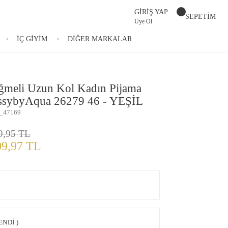
GİRİŞ YAP
SEPETİM
Üye Ol
İÇ GİYİM
DİĞER MARKALAR
meli Uzun Kol Kadın Pijama
ssybyAqua 26279 46 - YEŞİL
_47169
9,95 TL
09,97 TL