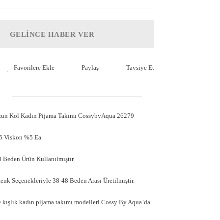
GELİNCE HABER VER
Paylaş
Tavsiye Et
un Kol Kadın Pijama Takımı CossybyAqua 26279
5 Viskon %5 Ea
 Beden Ürün Kullanılmıştır.
Renk Seçenekleriyle 38-48 Beden Arası Üretilmiştir.
 kışlık kadın pijama takımı modelleri Cossy By Aqua’da.