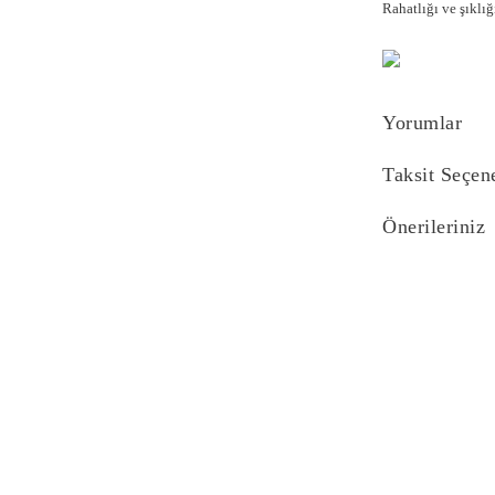
Rahatlığı ve şıklığ
Yorumlar
Taksit Seçen
Önerileriniz
Bu ürünün fiyat bi
yetersiz gördüğünü
iletebilirsiniz.
Görüş ve önerilerin
Ürün resmi kali
Ürün açıklaması
Ürün bilgilerind
Ürün fiyatı diğe