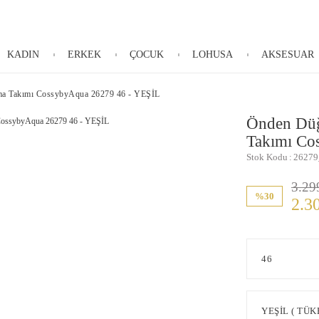
KADIN
ERKEK
ÇOCUK
LOHUSA
AKSESUAR
ma Takımı CossybyAqua 26279 46 - YEŞİL
Önden Düğ
Takımı Co
Stok Kodu
26279
3.29
%30
2.3