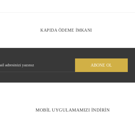
arklı alternatifler olmalı.
KAPIDA ÖDEME İMKANI
Gönder
ABONE OL
MOBİL UYGULAMAMIZI İNDİRİN