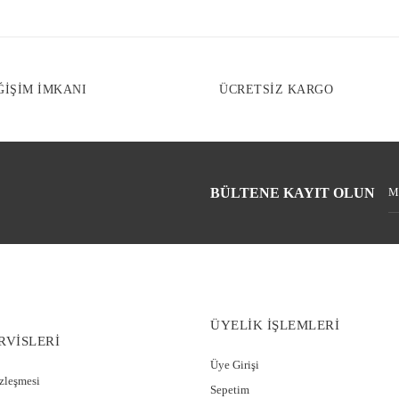
Bu ürüne benzer f
ĞİŞİM İMKANI
ÜCRETSİZ KARGO
BÜLTENE KAYIT OLUN
ÜYELİK İŞLEMLERİ
RVİSLERİ
Üye Girişi
özleşmesi
Sepetim