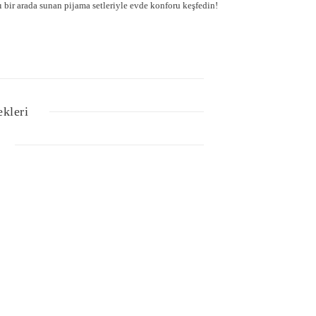
ı bir arada sunan pijama setleriyle evde konforu keşfedin!
ekleri
Bu ürüne ilk yorumu siz yapın!
lgisi, resim, ürün açıklamalarında ve diğer konularda
Yorum Yaz
z noktaları öneri formunu kullanarak tarafımıza
iz için teşekkür ederiz.
tesiz, bozuk veya görüntülenemiyor.
nda eksik bilgiler bulunuyor.
e hatalar bulunuyor.
r sitelerden daha pahalı.