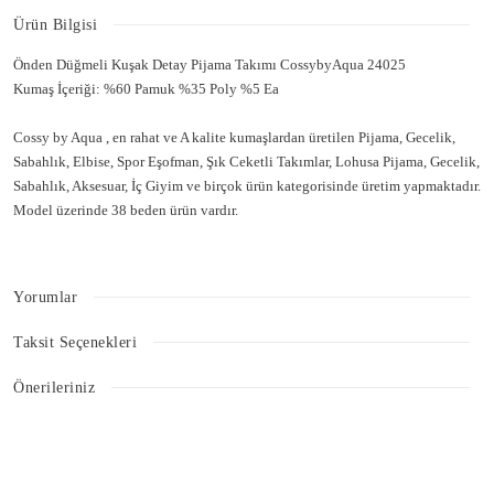
Ürün Bilgisi
Önden Düğmeli Kuşak Detay Pijama Takımı CossybyAqua 24025
Kumaş İçeriği: %60 Pamuk %35 Poly %5 Ea
Cossy by Aqua , en rahat ve A kalite kumaşlardan üretilen Pijama, Gecelik,
Sabahlık, Elbise, Spor Eşofman, Şık Ceketli Takımlar, Lohusa Pijama, Gecelik,
Sabahlık, Aksesuar, İç Giyim ve birçok ürün kategorisinde üretim yapmaktadır.
Model üzerinde 38 beden ürün vardır.
Önden Düğmeli Kuşak Detay Pijama Takımı CossybyAqua 24025
Yorumlar
Taksit Seçenekleri
Bu ürüne ilk yorumu siz yapın!
Önerileriniz
Bu ürünün fiyat bilgisi, resim, ürün açıklamalarında ve diğer konularda
Yorum Yaz
yetersiz gördüğünüz noktaları öneri formunu kullanarak tarafımıza
iletebilirsiniz.
Görüş ve önerileriniz için teşekkür ederiz.