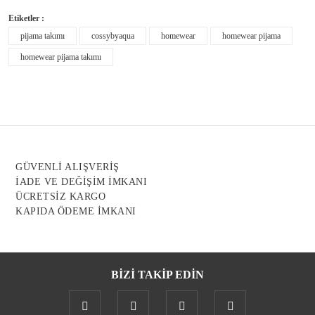
Etiketler :
Ürün resmi kalitesiz, bozuk veya görüntülenemiyor.
pijama takımı
cossybyaqua
homewear
homewear pijama
Ürün açıklamasında eksik bilgiler bulunuyor.
homewear pijama takımı
Ürün bilgilerinde hatalar bulunuyor.
Ürün fiyatı diğer sitelerden daha pahalı.
Bu ürüne benzer farklı alternatifler olmalı.
GÜVENLİ ALIŞVERİŞ
İADE VE DEĞİŞİM İMKANI
ÜCRETSİZ KARGO
KAPIDA ÖDEME İMKANI
Gönder
BİZİ TAKİP EDİN