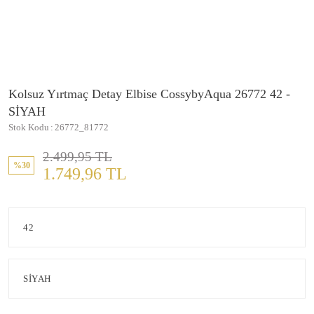
Kolsuz Yırtmaç Detay Elbise CossybyAqua 26772 42 -
SİYAH
Stok Kodu
26772_81772
2.499,95 TL
%30
1.749,96 TL