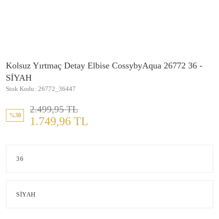
Kolsuz Yırtmaç Detay Elbise CossybyAqua 26772 36 -
SİYAH
Stok Kodu
26772_36447
2.499,95 TL
%30
1.749,96 TL