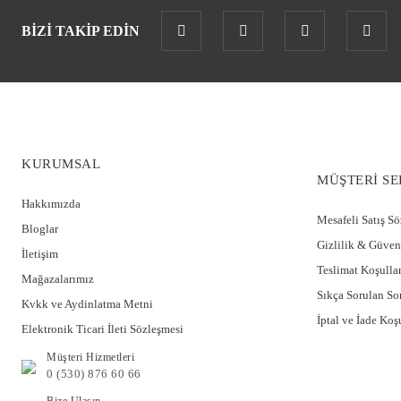
BİZİ TAKİP EDİN
KURUMSAL
MÜŞTERİ SE
Hakkımızda
Mesafeli Satış S
Bloglar
Gizlilik & Güven
İletişim
Teslimat Koşullar
Mağazalarımız
Sıkça Sorulan So
Kvkk ve Aydinlatma Metni
İptal ve İade Koşu
Elektronik Ticari İleti Sözleşmesi
Müşteri Hizmetleri
0 (530) 876 60 66