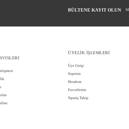
BÜLTENE KAYIT OLUN
ÜYELİK İŞLEMLERİ
RVİSLERİ
Üye Girişi
özleşmesi
Sepetim
lik
Hesabım
ı
Favorilerim
rular
Sipariş Takip
lları