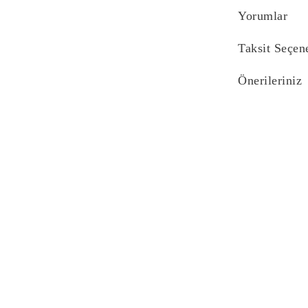
Yorumlar
Taksit Seçen
Önerileriniz
Bu ürünün fiyat bi
yetersiz gördüğünü
iletebilirsiniz.
Görüş ve önerilerin
Ürün resmi kali
Ürün açıklaması
Ürün bilgilerind
Ürün fiyatı diğe
Bu ürüne benzer f