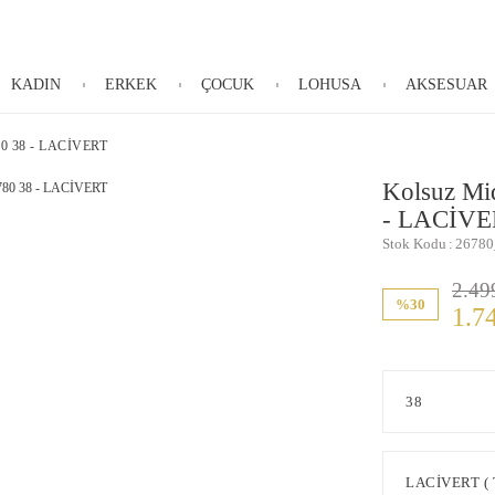
KADIN
ERKEK
ÇOCUK
LOHUSA
AKSESUAR
80 38 - LACİVERT
Kolsuz Mi
- LACİVE
Stok Kodu
26780
2.49
%30
1.7