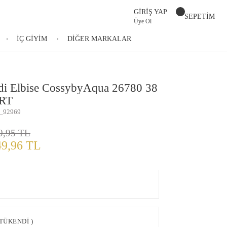
GİRİŞ YAP
SEPETİM
Üye Ol
İÇ GİYİM
DİĞER MARKALAR
di Elbise CossybyAqua 26780 38
RT
_92969
9,95 TL
49,96 TL