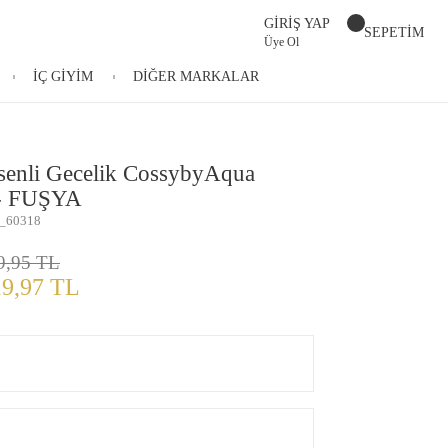
GİRİŞ YAP
SEPETİM
Üye Ol
İÇ GİYİM
DİĞER MARKALAR
senli Gecelik CossybyAqua
 - FUŞYA
_60318
9,95 TL
19,97 TL