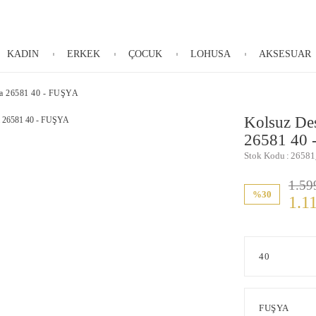
KADIN
ERKEK
ÇOCUK
LOHUSA
AKSESUAR
ua 26581 40 - FUŞYA
Kolsuz De
26581 40
Stok Kodu
26581
1.59
%30
1.1