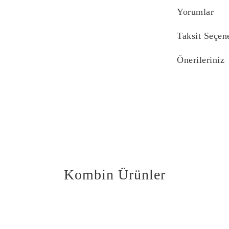
Yorumlar
Taksit Seçen
Önerileriniz
Bu ürünün fiyat bi
yetersiz gördüğünü
iletebilirsiniz.
Görüş ve önerilerin
Ürün resmi kali
Ürün açıklaması
Ürün bilgilerind
Kombin Ürünler
Ürün fiyatı diğe
Bu ürüne benzer f