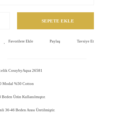
SEPETE EKLE
Paylaş
Tavsiye Et
ecelik CossybyAqua 26581
50 Modal %50 Cotton
 Beden Ürün Kullanılmıştır.
nli 36-46 Beden Arası Üretilmiştir.