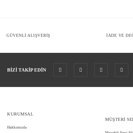
GÜVENLİ ALIŞVERİŞ
İADE VE DE
BİZİ TAKİP EDİN
KURUMSAL
MÜŞTERİ SE
Desenli Dantel Detay Sabahlık CossybyAqua 26582
Hakkımızda
Mesafeli Satış S