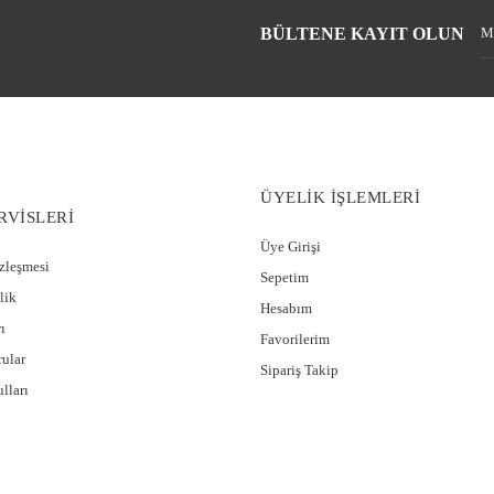
BÜLTENE KAYIT OLUN
ÜYELİK İŞLEMLERİ
RVİSLERİ
Üye Girişi
özleşmesi
Sepetim
lik
Hesabım
ı
Favorilerim
rular
Sipariş Takip
lları