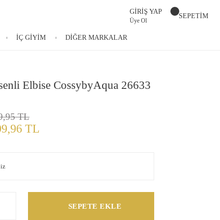
GİRİŞ YAP
SEPETİM
Üye Ol
İÇ GİYİM
DİĞER MARKALAR
senli Elbise CossybyAqua 26633
9,95 TL
09,96 TL
SEPETE EKLE