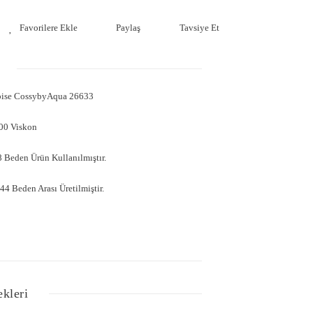
Paylaş
Tavsiye Et
lbise CossybyAqua 26633
00 Viskon
 Beden Ürün Kullanılmıştır.
4 Beden Arası Üretilmiştir.
ekleri
Bu ürüne ilk yorumu siz yapın!