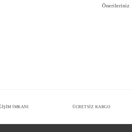
Önerileriniz
Bu ürünün fiyat bi
yetersiz gördüğünü
iletebilirsiniz.
Görüş ve önerilerin
Ürün resmi kali
Ürün açıklaması
Ürün bilgilerind
Ürün fiyatı diğe
Bu ürüne benzer f
ĞİŞİM İMKANI
ÜCRETSİZ KARGO