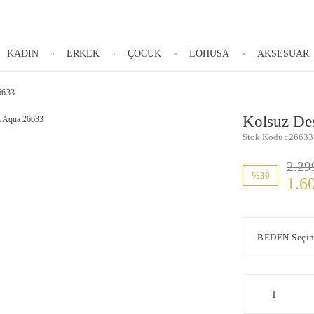
KADIN
ERKEK
ÇOCUK
LOHUSA
AKSESUAR
6633
Kolsuz De
Stok Kodu
26633
2.29
%30
1.6