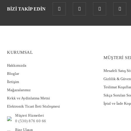
BİZİ TAKİP EDİN
KURUMSAL
MÜŞTERİ SE
Hakkımızda
Mesafeli Satış S
Bloglar
Gizlilik & Güven
İletişim
Teslimat Koşullar
Mağazalarımız
Sıkça Sorulan So
Kvkk ve Aydinlatma Metni
İptal ve İade Koşu
Elektronik Ticari İleti Sözleşmesi
Müşteri Hizmetleri
0 (530) 876 60 66
Bize Ulaşın