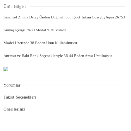
Ürün Bilgisi
Kısa Kol Zımba Detay Önden Düğmeli Spor Şort Takım CossybyAqua 26753
Kumaş İçeriği: %80 Modal %20 Viskon
Model Üzerinde 38 Beden Ürün Kullanılmıştır.
Antrasit ve Haki Renk Seçenekleriyle 36-44 Beden Arası Üretilmiştir.
Yorumlar
Taksit Seçenekleri
Bu ürüne ilk yorumu siz yapın!
Önerileriniz
Bu ürünün fiyat bilgisi, resim, ürün açıklamalarında ve diğer konularda
Yorum Yaz
yetersiz gördüğünüz noktaları öneri formunu kullanarak tarafımıza
iletebilirsiniz.