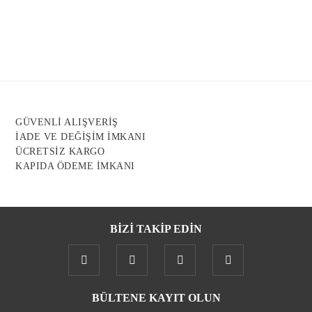
Görüş ve önerileriniz için teşekkür ederiz.
Ürün resmi kalitesiz, bozuk veya görüntülenemiyor.
Ürün açıklamasında eksik bilgiler bulunuyor.
Ürün bilgilerinde hatalar bulunuyor.
Ürün fiyatı diğer sitelerden daha pahalı.
GÜVENLİ ALIŞVERİŞ
Bu ürüne benzer farklı alternatifler olmalı.
İADE VE DEĞİŞİM İMKANI
ÜCRETSİZ KARGO
KAPIDA ÖDEME İMKANI
BİZİ TAKİP EDİN
Gönder
BÜLTENE KAYIT OLUN