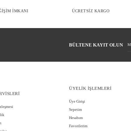
ĞİŞİM İMKANI
ÜCRETSİZ KARGO
BÜLTENE KAYIT OLUN
ÜYELİK İŞLEMLERİ
RVİSLERİ
Üye Girişi
özleşmesi
Sepetim
lik
Hesabım
ı
Favorilerim