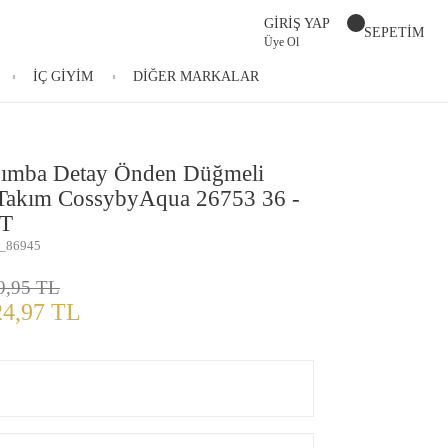
GİRİŞ YAP
SEPETİM
Üye Ol
İÇ GİYİM
DİĞER MARKALAR
Zımba Detay Önden Düğmeli
 Takım CossybyAqua 26753 36 -
T
_86945
9,95 TL
24,97 TL