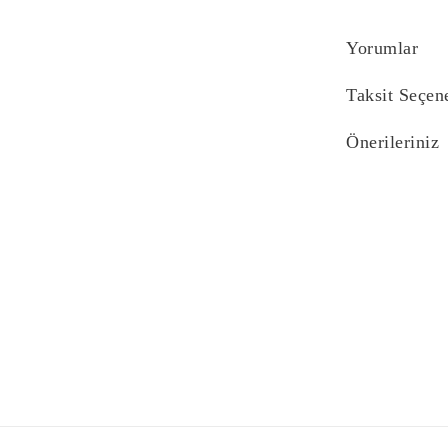
Yorumlar
Taksit Seçen
Önerileriniz
Bu ürünün fiyat bi
yetersiz gördüğünü
iletebilirsiniz.
Görüş ve önerilerin
Ürün resmi kali
Ürün açıklaması
Ürün bilgilerind
Ürün fiyatı diğe
Bu ürüne benzer f