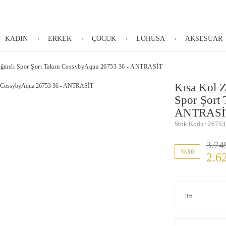
KADIN
ERKEK
ÇOCUK
LOHUSA
AKSESUAR
üğmeli Spor Şort Takım CossybyAqua 26753 36 - ANTRASİT
Kısa Kol 
Spor Şort
ANTRASİ
Stok Kodu
26753
3.74
%30
2.6