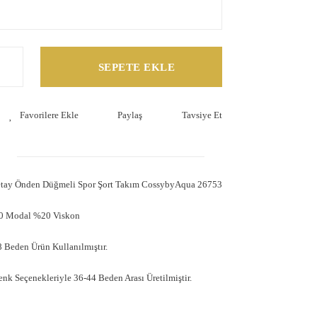
SEPETE EKLE
Paylaş
Tavsiye Et
etay Önden Düğmeli Spor Şort Takım CossybyAqua 26753
80 Modal %20 Viskon
 Beden Ürün Kullanılmıştır.
enk Seçenekleriyle 36-44 Beden Arası Üretilmiştir.