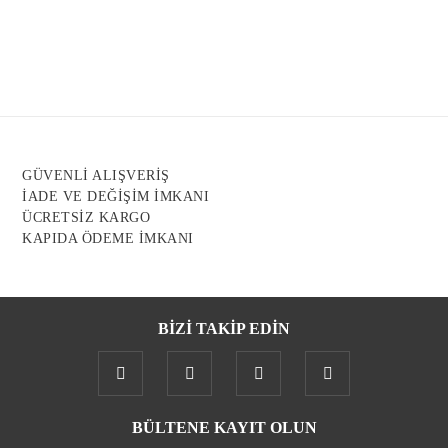
Görüş ve önerileriniz için teşekkür ederiz.
Ürün resmi kalitesiz, bozuk veya görüntülenemiyor.
Ürün açıklamasında eksik bilgiler bulunuyor.
Ürün bilgilerinde hatalar bulunuyor.
Ürün fiyatı diğer sitelerden daha pahalı.
GÜVENLİ ALIŞVERİŞ
Bu ürüne benzer farklı alternatifler olmalı.
İADE VE DEĞİŞİM İMKANI
ÜCRETSİZ KARGO
KAPIDA ÖDEME İMKANI
BİZİ TAKİP EDİN
Gönder
BÜLTENE KAYIT OLUN