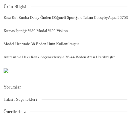
Ürün Bilgisi
Kısa Kol Zımba Detay Önden Düğmeli Spor Şort Takım CossybyAqua 26753
Kumaş İçeriği: %80 Modal %20 Viskon
Model Üzerinde 38 Beden Ürün Kullanılmıştır.
Antrasit ve Haki Renk Seçenekleriyle 36-44 Beden Arası Üretilmiştir.
Yorumlar
Taksit Seçenekleri
Bu ürüne ilk yorumu siz yapın!
Önerileriniz
Bu ürünün fiyat bilgisi, resim, ürün açıklamalarında ve diğer konularda
Yorum Yaz
yetersiz gördüğünüz noktaları öneri formunu kullanarak tarafımıza
iletebilirsiniz.