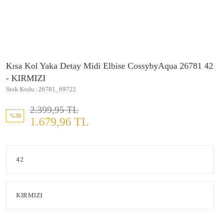
Kısa Kol Yaka Detay Midi Elbise CossybyAqua 26781 42
- KIRMIZI
Stok Kodu
26781_69722
2.399,95 TL
%30
1.679,96 TL