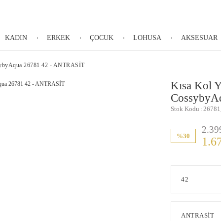
KADIN
ERKEK
ÇOCUK
LOHUSA
AKSESUAR
ssybyAqua 26781 42 - ANTRASİT
Kısa Kol Y
CossybyA
Stok Kodu
26781
2.39
%30
1.6