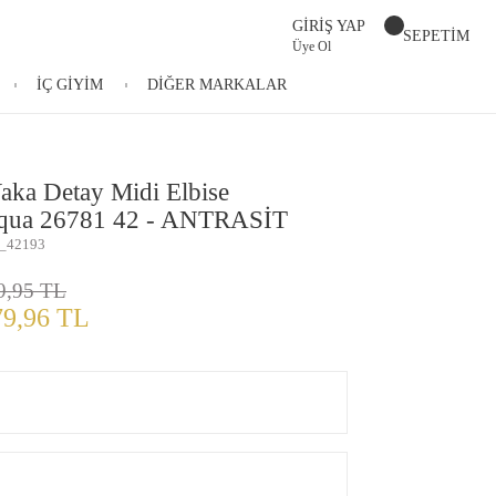
GİRİŞ YAP
SEPETİM
Üye Ol
İÇ GİYİM
DİĞER MARKALAR
aka Detay Midi Elbise
qua 26781 42 - ANTRASİT
_42193
9,95 TL
79,96 TL