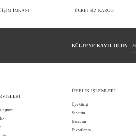
ĞİŞİM İMKANI
ÜCRETSİZ KARGO
BÜLTENE KAYIT OLUN
ÜYELİK İŞLEMLERİ
RVİSLERİ
Üye Girişi
özleşmesi
Sepetim
lik
Hesabım
ı
Favorilerim
rular