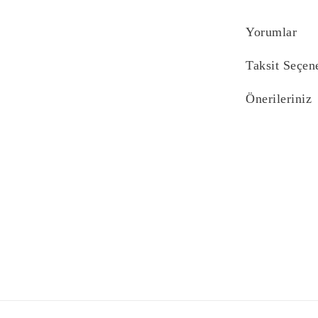
Yorumlar
Taksit Seçen
Önerileriniz
Bu ürünün fiyat bi
yetersiz gördüğünü
iletebilirsiniz.
Görüş ve önerilerin
Ürün resmi kali
Ürün açıklaması
Ürün bilgilerind
Ürün fiyatı diğe
Bu ürüne benzer f