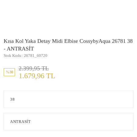
Kısa Kol Yaka Detay Midi Elbise CossybyAqua 26781 38
- ANTRASİT
Stok Kodu
26781_60720
2.399,95 TL
%30
1.679,96 TL