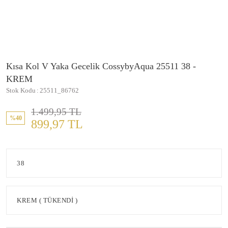
Kısa Kol V Yaka Gecelik CossybyAqua 25511 38 -
KREM
Stok Kodu
25511_86762
1.499,95 TL
%40
899,97 TL