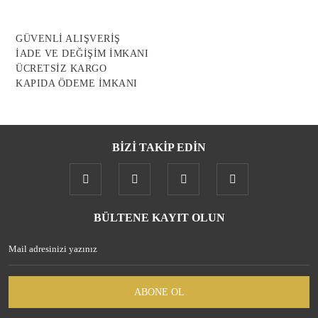
Ürün bilgilerinde hatalar bulunuyor.
Ürün fiyatı diğer sitelerden daha pahalı.
GÜVENLİ ALIŞVERİŞ
Bu ürüne benzer farklı alternatifler olmalı.
İADE VE DEĞİŞİM İMKANI
ÜCRETSİZ KARGO
KAPIDA ÖDEME İMKANI
BİZİ TAKİP EDİN
Gönder
BÜLTENE KAYIT OLUN
ABONE OL