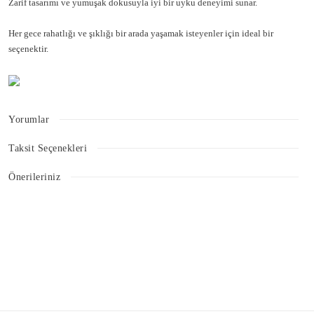
Zarif tasarımı ve yumuşak dokusuyla iyi bir uyku deneyimi sunar.
Her gece rahatlığı ve şıklığı bir arada yaşamak isteyenler için ideal bir
seçenektir.
Yorumlar
Taksit Seçenekleri
Bu ürüne ilk yorumu siz yapın!
Önerileriniz
Bu ürünün fiyat bilgisi, resim, ürün açıklamalarında ve diğer konularda
Yorum Yaz
yetersiz gördüğünüz noktaları öneri formunu kullanarak tarafımıza
iletebilirsiniz.
Görüş ve önerileriniz için teşekkür ederiz.
Ürün resmi kalitesiz, bozuk veya görüntülenemiyor.
Ürün açıklamasında eksik bilgiler bulunuyor.