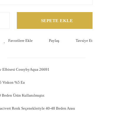
SEPETE EKLE
Paylaş
Tavsiye Et
v Elbisesi CossybyAqua 26691
5 Viskon %5 Ea
 Beden Ürün Kullanılmıştır.
acivert Renk Seçenekleriyle 40-48 Beden Arası