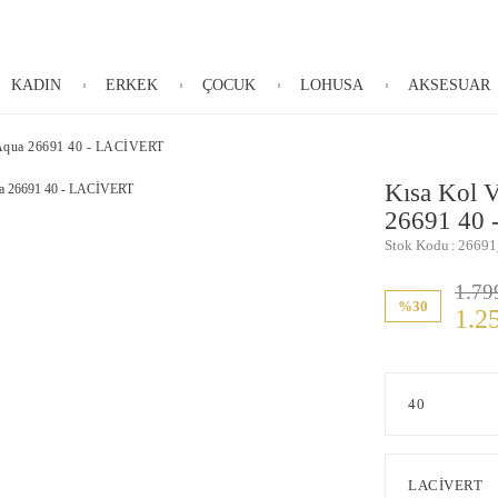
KADIN
ERKEK
ÇOCUK
LOHUSA
AKSESUAR
yAqua 26691 40 - LACİVERT
Kısa Kol 
26691 40
Stok Kodu
26691
1.79
%30
1.2