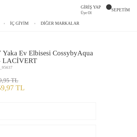
GİRİŞ YAP
SEPETİM
Üye Ol
İÇ GİYİM
DİĞER MARKALAR
V Yaka Ev Elbisesi CossybyAqua
 - LACİVERT
_95637
9,95 TL
59,97 TL