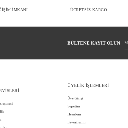
ĞİŞİM İMKANI
ÜCRETSİZ KARGO
BÜLTENE KAYIT OLUN
ÜYELİK İŞLEMLERİ
RVİSLERİ
Üye Girişi
özleşmesi
Sepetim
lik
Hesabım
ı
Favorilerim
rular