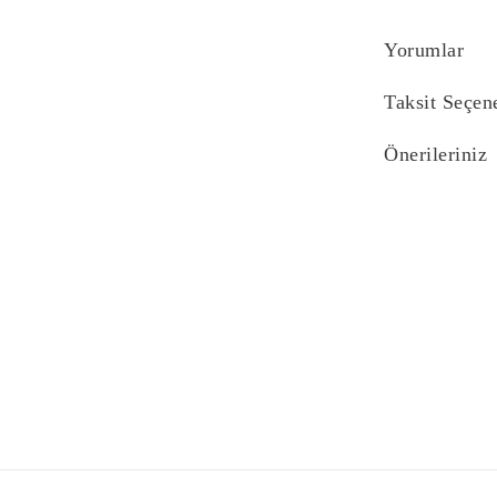
Yorumlar
Taksit Seçen
Önerileriniz
Bu ürünün fiyat bi
yetersiz gördüğünü
iletebilirsiniz.
Görüş ve önerilerin
Ürün resmi kali
Ürün açıklaması
Ürün bilgilerind
Ürün fiyatı diğe
Bu ürüne benzer f