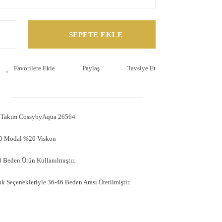
SEPETE EKLE
Paylaş
Tavsiye Et
rt Takım CossybyAqua 26564
80 Modal %20 Viskon
 Beden Ürün Kullanılmıştır.
nk Seçenekleriyle 36-46 Beden Arası Üretilmiştir.