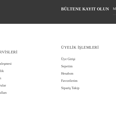
BÜLTENE KAYIT OLUN
ÜYELİK İŞLEMLERİ
RVİSLERİ
Üye Girişi
özleşmesi
Sepetim
lik
Hesabım
ı
Favorilerim
rular
Sipariş Takip
lları