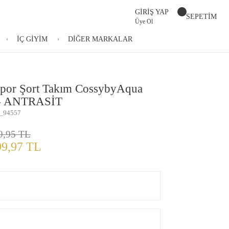
GİRİŞ YAP
SEPETİM
Üye Ol
İÇ GİYİM
DİĞER MARKALAR
Spor Şort Takım CossybyAqua
 - ANTRASİT
_94557
9,95 TL
99,97 TL