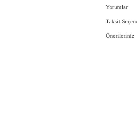
Yorumlar
Taksit Seçen
Önerileriniz
Bu ürünün fiyat bi
yetersiz gördüğünü
iletebilirsiniz.
Görüş ve önerilerin
Ürün resmi kali
Ürün açıklaması
Ürün bilgilerind
Ürün fiyatı diğe
Bu ürüne benzer f