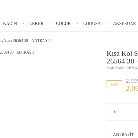
KADIN
ERKEK
ÇOCUK
LOHUSA
AKSESUAR
sybyAqua 26564 38 - ANTRASİT
Kısa Kol 
26564 38
Stok Kodu
26564
2.99
%30
2.0