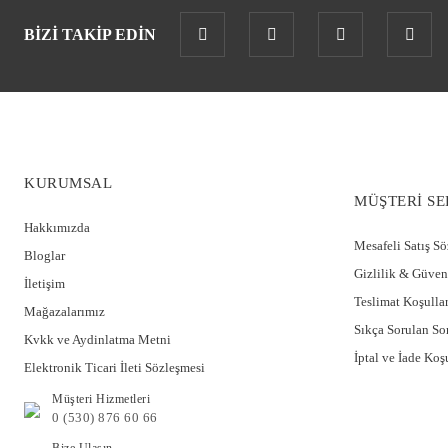
BİZİ TAKİP EDİN
KURUMSAL
MÜŞTERİ SE
Hakkımızda
Mesafeli Satış S
Bloglar
Gizlilik & Güven
İletişim
Teslimat Koşullar
Mağazalarımız
Sıkça Sorulan So
Kvkk ve Aydinlatma Metni
İptal ve İade Koşu
Elektronik Ticari İleti Sözleşmesi
Müşteri Hizmetleri
0 (530) 876 60 66