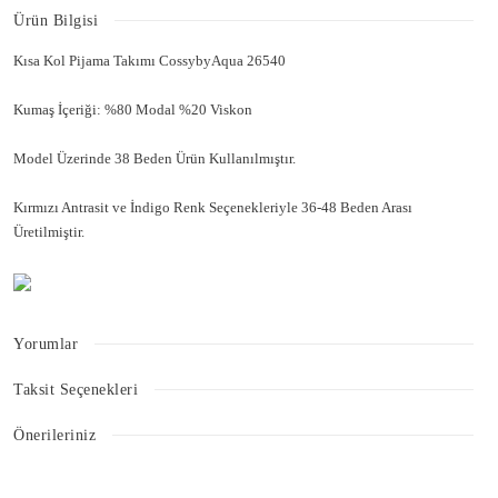
Ürün Bilgisi
Kısa Kol Pijama Takımı CossybyAqua 26540
Kumaş İçeriği: %80 Modal %20 Viskon
Model Üzerinde 38 Beden Ürün Kullanılmıştır.
Kırmızı Antrasit ve İndigo Renk Seçenekleriyle 36-48 Beden Arası
Üretilmiştir.
Yorumlar
Taksit Seçenekleri
Bu ürüne ilk yorumu siz yapın!
Önerileriniz
Bu ürünün fiyat bilgisi, resim, ürün açıklamalarında ve diğer konularda
Yorum Yaz
yetersiz gördüğünüz noktaları öneri formunu kullanarak tarafımıza