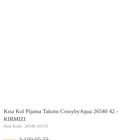
Kısa Kol Pijama Takımı CossybyAqua 26540 42 -
KIRMIZI
Stok Kodu
26540_65151
3.199,95 TL