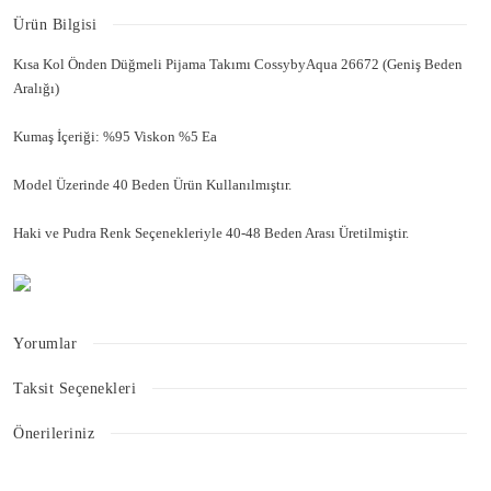
Ürün Bilgisi
Kısa Kol Önden Düğmeli Pijama Takımı CossybyAqua 26672 (Geniş Beden
Aralığı)
Kumaş İçeriği: %95 Viskon %5 Ea
Model Üzerinde 40 Beden Ürün Kullanılmıştır.
Haki ve Pudra Renk Seçenekleriyle 40-48 Beden Arası Üretilmiştir.
Yorumlar
Taksit Seçenekleri
Bu ürüne ilk yorumu siz yapın!
Önerileriniz
Bu ürünün fiyat bilgisi, resim, ürün açıklamalarında ve diğer konularda
Yorum Yaz
yetersiz gördüğünüz noktaları öneri formunu kullanarak tarafımıza