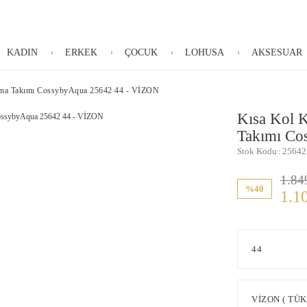
KADIN
ERKEK
ÇOCUK
LOHUSA
AKSESUAR
ama Takımı CossybyAqua 25642 44 - VİZON
Kısa Kol 
Takımı Co
Stok Kodu
25642
1.84
%40
1.1