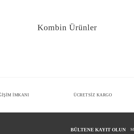
Ürün resmi kali
Ürün açıklaması
Ürün bilgilerind
Kombin Ürünler
Ürün fiyatı diğe
Bu ürüne benzer f
ĞİŞİM İMKANI
ÜCRETSİZ KARGO
BÜLTENE KAYIT OLUN