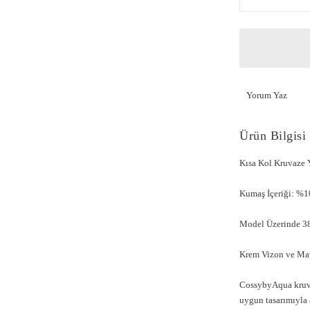
Yorum Yaz
Ürün Bilgisi
Kısa Kol Kruvaze
Kumaş İçeriği: %1
Model Üzerinde 38
Krem Vizon ve Mav
CossybyAqua kruva
uygun tasarımıyla 