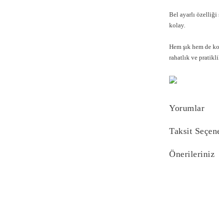
Bel ayarlı özelliğ
kolay.
Hem şık hem de ko
rahatlık ve pratikl
Yorumlar
Taksit Seçen
Önerileriniz
Bu ürünün fiyat bi
yetersiz gördüğünü
iletebilirsiniz.
Görüş ve önerilerin