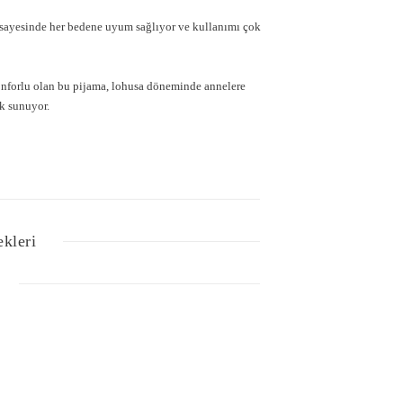
i sayesinde her bedene uyum sağlıyor ve kullanımı çok
nforlu olan bu pijama, lohusa döneminde annelere
ik sunuyor.
ekleri
Bu ürüne ilk yorumu siz yapın!
lgisi, resim, ürün açıklamalarında ve diğer konularda
Yorum Yaz
z noktaları öneri formunu kullanarak tarafımıza
iz için teşekkür ederiz.