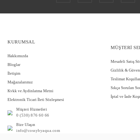
KURUMSAL
MÜŞTERİ SE
Hakkımızda
Mesafeli Satış S
Bloglar
Gizlilik & Güven
İletişim
Kısa Kol Kruvaze Yaka Lohusa Gecelik CossybyAqua 25643
Teslimat Koşullar
Mağazalarımız
Sıkça Sorulan So
Kvkk ve Aydinlatma Metni
1.399,95 TL
İptal ve İade Koşu
%40
839,97 TL
Elektronik Ticari İleti Sözleşmesi
Müşteri Hizmetleri
0 (530) 876 60 66
Bize Ulaşın
info@cossybyaqua.com