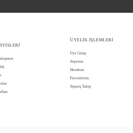
ÜYELİK İŞLEMLERİ
RVİSLERİ
Üye Girişi
özleşmesi
Sepetim
lik
Hesabım
ı
Favorilerim
rular
Sipariş Takip
lları