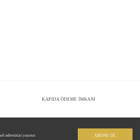
tesiz, bozuk veya görüntülenemiyor.
nda eksik bilgiler bulunuyor.
e hatalar bulunuyor.
r sitelerden daha pahalı.
arklı alternatifler olmalı.
Gönder
KAPIDA ÖDEME İMKANI
ABONE OL