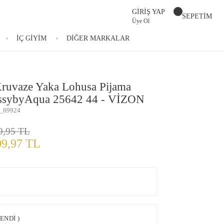
GİRİŞ YAP
SEPETİM
Üye Ol
İÇ GİYİM
DİĞER MARKALAR
Kruvaze Yaka Lohusa Pijama
ssybyAqua 25642 44 - VİZON
_89924
9,95 TL
09,97 TL