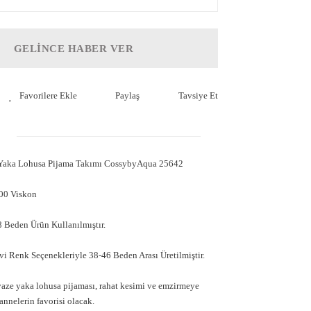
GELİNCE HABER VER
Paylaş
Tavsiye Et
 Yaka Lohusa Pijama Takımı CossybyAqua 25642
00 Viskon
 Beden Ürün Kullanılmıştır.
i Renk Seçenekleriyle 38-46 Beden Arası Üretilmiştir.
ze yaka lohusa pijaması, rahat kesimi ve emzirmeye
annelerin favorisi olacak.