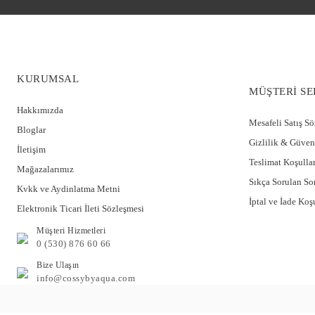
KURUMSAL
MÜŞTERİ SE
Hakkımızda
Mesafeli Satış S
Bloglar
Gizlilik & Güven
İletişim
Teslimat Koşullar
Mağazalarımız
Sıkça Sorulan So
Kvkk ve Aydinlatma Metni
Kısa Kol Kruvaze Yaka Lohusa Pijama Takımı CossybyAqua 25642
İptal ve İade Koşu
Elektronik Ticari İleti Sözleşmesi
Müşteri Hizmetleri
1.849,95 TL
%40
0 (530) 876 60 66
1.109,97 TL
Bize Ulaşın
info@cossybyaqua.com