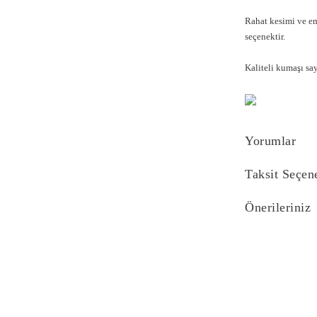
Rahat kesimi ve em
seçenektir.
Kaliteli kumaşı say
Yorumlar
Taksit Seçen
Önerileriniz
Bu ürünün fiyat bi
yetersiz gördüğünü
iletebilirsiniz.
Görüş ve önerilerin
Ürün resmi kali