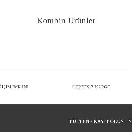
Ürün açıklaması
Ürün bilgilerind
Kombin Ürünler
Ürün fiyatı diğe
Bu ürüne benzer f
ĞİŞİM İMKANI
ÜCRETSİZ KARGO
BÜLTENE KAYIT OLUN