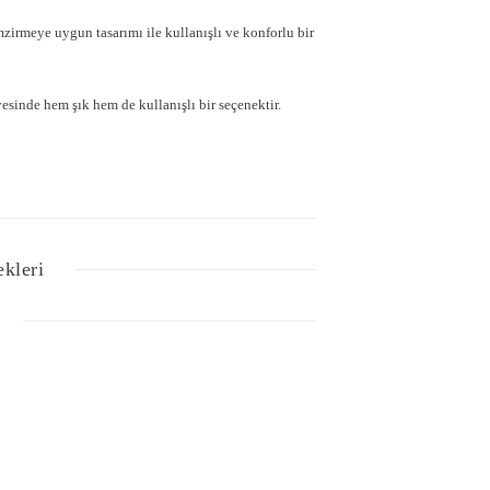
zirmeye uygun tasarımı ile kullanışlı ve konforlu bir
esinde hem şık hem de kullanışlı bir seçenektir.
ekleri
Bu ürüne ilk yorumu siz yapın!
lgisi, resim, ürün açıklamalarında ve diğer konularda
Yorum Yaz
z noktaları öneri formunu kullanarak tarafımıza
iz için teşekkür ederiz.
tesiz, bozuk veya görüntülenemiyor.