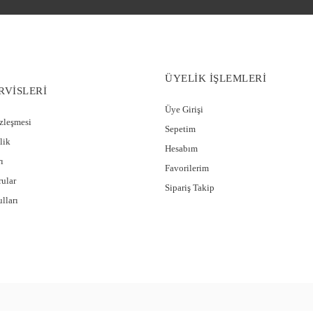
ÜYELİK İŞLEMLERİ
RVİSLERİ
Üye Girişi
özleşmesi
Sepetim
lik
Hesabım
ı
Favorilerim
rular
Sipariş Takip
lları