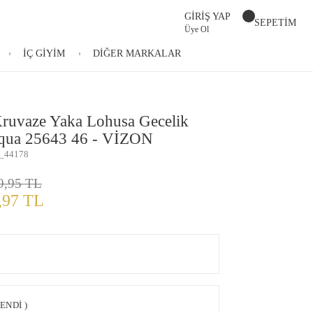
GİRİŞ YAP
SEPETİM
Üye Ol
İÇ GİYİM
DİĞER MARKALAR
Kruvaze Yaka Lohusa Gecelik
qua 25643 46 - VİZON
_44178
9,95 TL
,97 TL