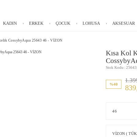
KADIN
ERKEK
ÇOCUK
LOHUSA
AKSESUAR
ecelik CossybyAqua 25643 46 - VİZON
Kısa Kol 
CossybyA
Stok Kodu
25643
1.39
%40
839