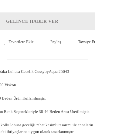
GELİNCE HABER VER
Paylaş
Tavsiye Et
 Yaka Lohusa Gecelik CossybyAqua 25643
100 Viskon
 Beden Ürün Kullanılmıştır.
n Renk Seçenekleriyle 38-46 Beden Arası Üretilmiştir.
ollu lohusa geceliği rahat kesimli tasarımı ile annelerin
i ihtiyaçlarına uygun olarak tasarlanmıştır.