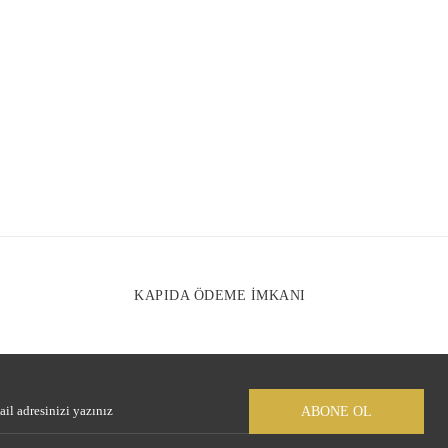
nda eksik bilgiler bulunuyor.
e hatalar bulunuyor.
r sitelerden daha pahalı.
arklı alternatifler olmalı.
Gönder
KAPIDA ÖDEME İMKANI
ABONE OL