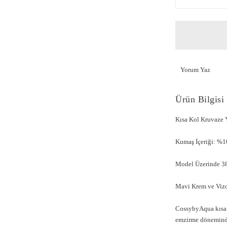
Yorum Yaz
Ürün Bilgisi
Kısa Kol Kruvaze
Kumaş İçeriği: %
Model Üzerinde 38
Mavi Krem ve Vizo
CossybyAqua kısa k
emzirme dönemindek