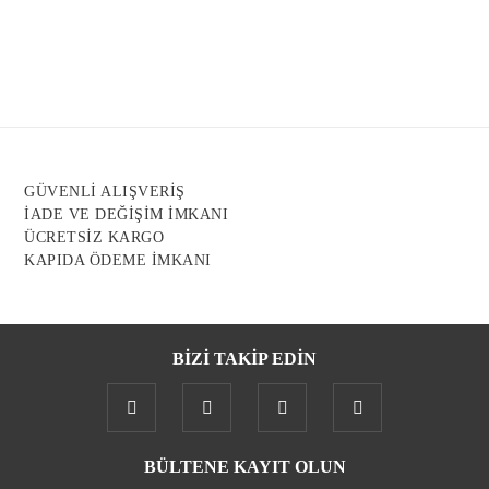
Görüş ve önerileriniz için teşekkür ederiz.
Ürün resmi kalitesiz, bozuk veya görüntülenemiyor.
Ürün açıklamasında eksik bilgiler bulunuyor.
Ürün bilgilerinde hatalar bulunuyor.
Ürün fiyatı diğer sitelerden daha pahalı.
GÜVENLİ ALIŞVERİŞ
Bu ürüne benzer farklı alternatifler olmalı.
İADE VE DEĞİŞİM İMKANI
ÜCRETSİZ KARGO
KAPIDA ÖDEME İMKANI
BİZİ TAKİP EDİN
Gönder
BÜLTENE KAYIT OLUN