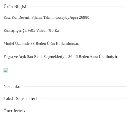
Ürün Bilgisi
Kısa Kol Desenli Pijama Takımı CossybyAqua 26880
Kumaş İçeriği: %95 Viskon %5 Ea
Model Üzerinde 38 Beden Ürün Kullanılmıştır.
Fuşya ve Açık Sarı Renk Seçenekleriyle 36-46 Beden Arası Üretilmiştir.
Yorumlar
Taksit Seçenekleri
Bu ürüne ilk yorumu siz yapın!
Önerileriniz
Bu ürünün fiyat bilgisi, resim, ürün açıklamalarında ve diğer konularda
Yorum Yaz
yetersiz gördüğünüz noktaları öneri formunu kullanarak tarafımıza
iletebilirsiniz.