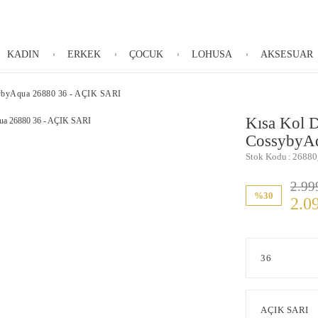
KADIN
ERKEK
ÇOCUK
LOHUSA
AKSESUAR
sybyAqua 26880 36 - AÇIK SARI
Kısa Kol D
CossybyA
Stok Kodu
26880
2.99
%30
2.0