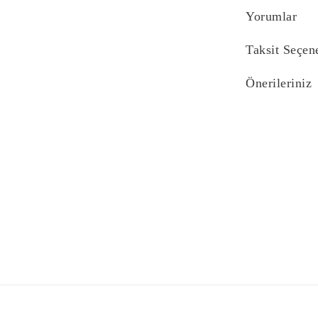
Yorumlar
Taksit Seçen
Önerileriniz
Bu ürünün fiyat bi
yetersiz gördüğünü
iletebilirsiniz.
Görüş ve önerilerin
Ürün resmi kali
Ürün açıklaması
Ürün bilgilerind
Ürün fiyatı diğe
Bu ürüne benzer f