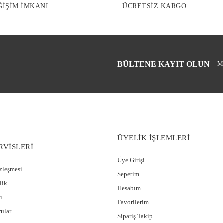
ĞİŞİM İMKANI
ÜCRETSİZ KARGO
BÜLTENE KAYIT OLUN
ÜYELİK İŞLEMLERİ
RVİSLERİ
Üye Girişi
özleşmesi
Sepetim
lik
Hesabım
ı
Favorilerim
rular
Sipariş Takip