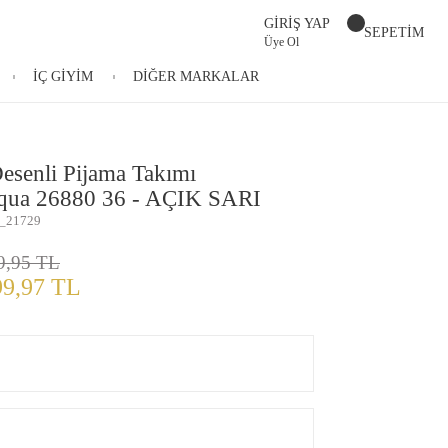
GİRİŞ YAP
SEPETİM
Üye Ol
İÇ GİYİM
DİĞER MARKALAR
esenli Pijama Takımı
qua 26880 36 - AÇIK SARI
_21729
9,95 TL
99,97 TL