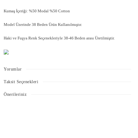
Kumaş İçeriği: %50 Modal %50 Cotton
Model Üzerinde 38 Beden Ürün Kullanılmıştır.
Haki ve Fuşya Renk Seçenekleriyle 38-46 Beden arası Üretilmiştir.
Yorumlar
Taksit Seçenekleri
Bu ürüne ilk yorumu siz yapın!
Önerileriniz
Bu ürünün fiyat bilgisi, resim, ürün açıklamalarında ve diğer konularda
Yorum Yaz
yetersiz gördüğünüz noktaları öneri formunu kullanarak tarafımıza
iletebilirsiniz.
Görüş ve önerileriniz için teşekkür ederiz.