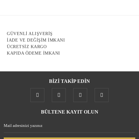
Ürün resmi kalitesiz, bozuk veya görüntülenemiyor.
Ürün açıklamasında eksik bilgiler bulunuyor.
Ürün bilgilerinde hatalar bulunuyor.
Ürün fiyatı diğer sitelerden daha pahalı.
GÜVENLİ ALIŞVERİŞ
Bu ürüne benzer farklı alternatifler olmalı.
İADE VE DEĞİŞİM İMKANI
ÜCRETSİZ KARGO
KAPIDA ÖDEME İMKANI
BİZİ TAKİP EDİN
Gönder
BÜLTENE KAYIT OLUN