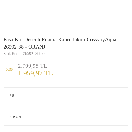
Kısa Kol Desenli Pijama Kapri Takım CossybyAqua
26592 38 - ORANJ
Stok Kodu
26592_39972
2.799,95 TL
%30
1.959,97 TL