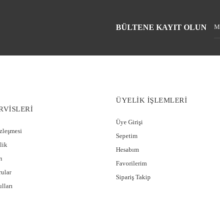
BÜLTENE KAYIT OLUN
ÜYELİK İŞLEMLERİ
RVİSLERİ
Üye Girişi
özleşmesi
Sepetim
lik
Hesabım
ı
Favorilerim
rular
Sipariş Takip
lları