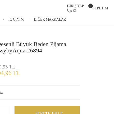
GİRİŞ YAP
SEPETİM
Üye Ol
İÇ GİYİM
DİĞER MARKALAR
Desenli Büyük Beden Pijama
ssybyAqua 26894
9,95 TL
04,96 TL
SEPETE EKLE