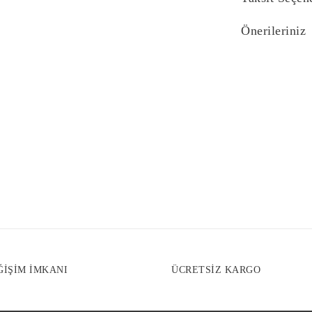
Önerileriniz
Bu ürünün fiyat bi
yetersiz gördüğünü
iletebilirsiniz.
Görüş ve önerilerin
Ürün resmi kali
Ürün açıklaması
Ürün bilgilerind
Ürün fiyatı diğe
Bu ürüne benzer f
ĞİŞİM İMKANI
ÜCRETSİZ KARGO