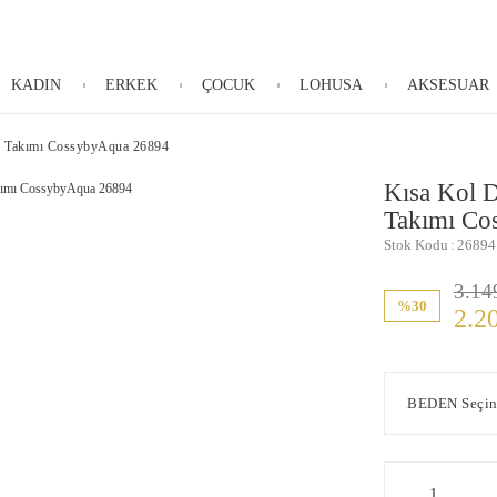
KADIN
ERKEK
ÇOCUK
LOHUSA
AKSESUAR
a Takımı CossybyAqua 26894
Kısa Kol 
Takımı Co
Stok Kodu
26894
3.14
%30
2.2