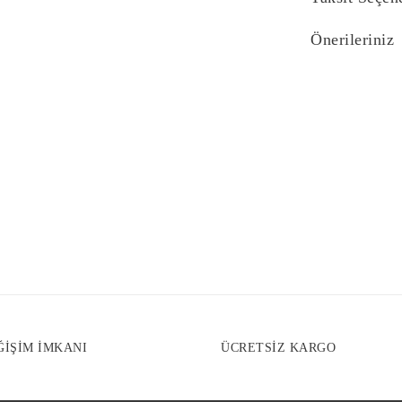
Önerileriniz
Bu ürünün fiyat bi
yetersiz gördüğünü
iletebilirsiniz.
Görüş ve önerilerin
Ürün resmi kali
Ürün açıklaması
Ürün bilgilerind
Ürün fiyatı diğe
Bu ürüne benzer f
ĞİŞİM İMKANI
ÜCRETSİZ KARGO