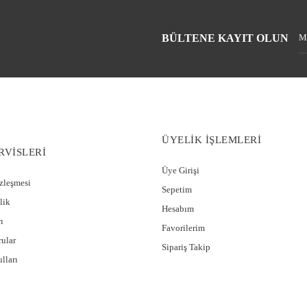
BÜLTENE KAYIT OLUN
ÜYELİK İŞLEMLERİ
RVİSLERİ
Üye Girişi
özleşmesi
Sepetim
lik
Hesabım
ı
Favorilerim
rular
Sipariş Takip
lları