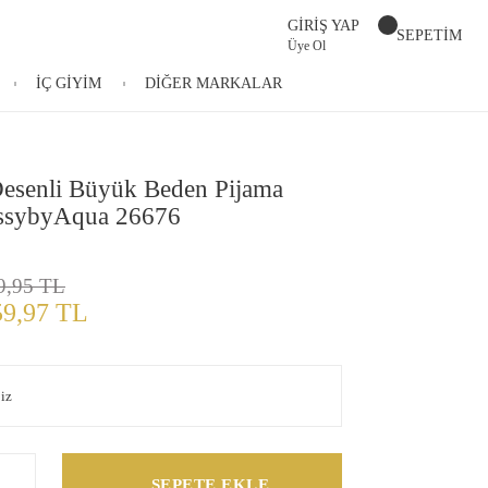
GİRİŞ YAP
SEPETİM
Üye Ol
İÇ GİYİM
DİĞER MARKALAR
Desenli Büyük Beden Pijama
ssybyAqua 26676
9,95 TL
59,97 TL
SEPETE EKLE