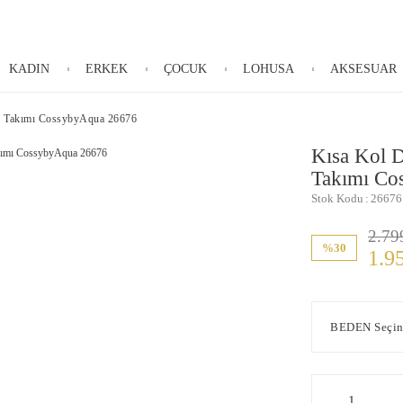
KADIN
ERKEK
ÇOCUK
LOHUSA
AKSESUAR
a Takımı CossybyAqua 26676
Kısa Kol 
Takımı Co
Stok Kodu
26676
2.79
%30
1.9