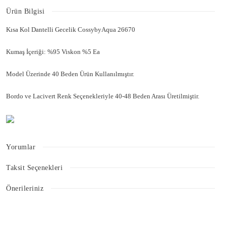
Ürün Bilgisi
Kısa Kol Dantelli Gecelik CossybyAqua 26670
Kumaş İçeriği: %95 Viskon %5 Ea
Model Üzerinde 40 Beden Ürün Kullanılmıştır.
Bordo ve Lacivert Renk Seçenekleriyle 40-48 Beden Arası Üretilmiştir.
Yorumlar
Taksit Seçenekleri
Bu ürüne ilk yorumu siz yapın!
Önerileriniz
Bu ürünün fiyat bilgisi, resim, ürün açıklamalarında ve diğer konularda
Yorum Yaz
yetersiz gördüğünüz noktaları öneri formunu kullanarak tarafımıza
iletebilirsiniz.