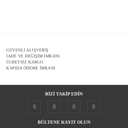
Görüş ve önerileriniz için teşekkür ederiz.
Ürün resmi kalitesiz, bozuk veya görüntülenemiyor.
Ürün açıklamasında eksik bilgiler bulunuyor.
Ürün bilgilerinde hatalar bulunuyor.
Ürün fiyatı diğer sitelerden daha pahalı.
GÜVENLİ ALIŞVERİŞ
Bu ürüne benzer farklı alternatifler olmalı.
İADE VE DEĞİŞİM İMKANI
ÜCRETSİZ KARGO
KAPIDA ÖDEME İMKANI
BİZİ TAKİP EDİN
Gönder
BÜLTENE KAYIT OLUN